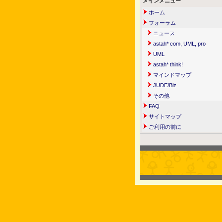
メインメニュー
ホーム
フォーラム
ニュース
astah* com, UML, pro
UML
astah* think!
マインドマップ
JUDE/Biz
その他
FAQ
サイトマップ
ご利用の前に