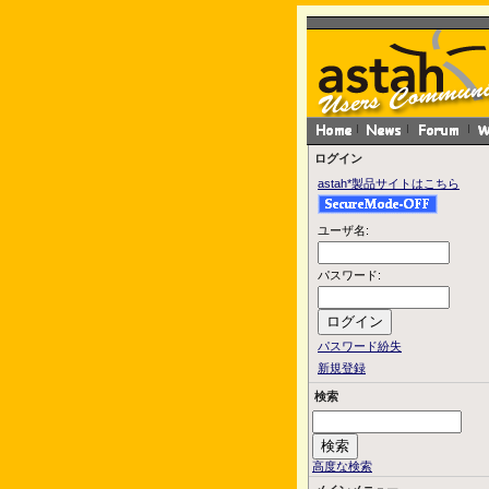
ログイン
astah*製品サイトはこちら
ユーザ名:
パスワード:
パスワード紛失
新規登録
検索
高度な検索