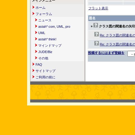
メインメニュー
ホーム
フラット表示
フォーラム
題名
ニュース
»
クラス図の関連名の矢
astah* com, UML, pro
UML
Re: クラス図の関連名
astah* think!
Re: クラス図の関連名
マインドマップ
JUDE/Biz
投稿するにはまず登録を
その他
FAQ
サイトマップ
ご利用の前に