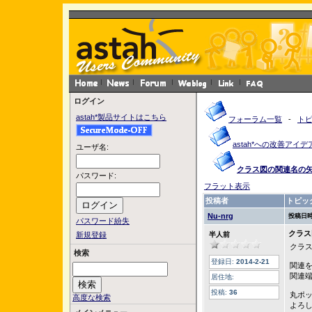
ログイン
astah*製品サイトはこちら
フォーラム一覧
-
ト
astah*への改善アイデ
ユーザ名:
クラス図の関連名の
パスワード:
フラット表示
投稿者
トピッ
Nu-nrg
投稿日時
パスワード紛失
クラス
新規登録
半人前
クラ
検索
登録日:
2014-2-21
関連
関連
居住地:
投稿:
36
丸ポ
高度な検索
よろ