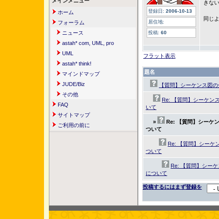
メインメニュー
きな
登録日:
2006-10-13
ホーム
同じ
居住地:
フォーラム
ニュース
投稿:
60
astah* com, UML, pro
UML
フラット表示
astah* think!
題名
マインドマップ
JUDE/Biz
【質問】シーケンス図の
その他
Re: 【質問】シーケ
FAQ
いて
サイトマップ
»
Re: 【質問】シー
ご利用の前に
ついて
Re: 【質問】シー
ついて
Re: 【質問】シ
について
投稿するにはまず登録を