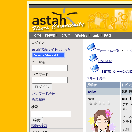
ログイン
astah*製品サイトはこちら
フォーラム一覧
-
ト
UML全般
ユーザ名:
【質問】シーケンス
パスワード:
フラット表示
投稿者
トピッ
akiko
投稿日時
パスワード紛失
Re:
新規登録
常連
プロ
検索
す。
ところ
ケルト
高度な検索
以前