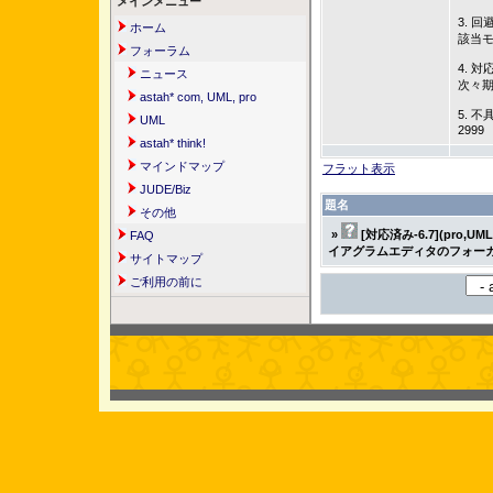
メインメニュー
3. 回
ホーム
該当
フォーラム
4. 対
ニュース
次々
astah* com, UML, pro
5. 不
UML
2999
astah* think!
マインドマップ
フラット表示
JUDE/Biz
題名
その他
»
[対応済み-6.7](pro,
FAQ
イアグラムエディタのフォー
サイトマップ
ご利用の前に