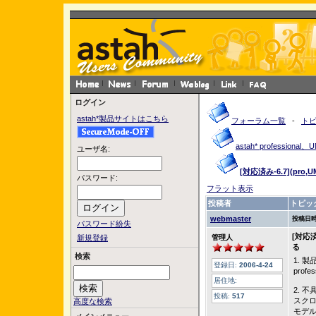
ログイン
astah*製品サイトはこちら
フォーラム一覧
-
ト
astah* profession
ユーザ名:
[対応済み-6.7](p
パスワード:
フラット表示
投稿者
トピッ
webmaster
投稿日時
パスワード紛失
[対応
新規登録
管理人
る
検索
1. 
登録日:
2006-4-24
profe
居住地:
2. 
投稿:
517
スク
高度な検索
モデ