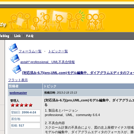
フォーラム一覧
-
トピック一覧
astah* professional、UML不具合情報
[対応済み-6.7](pro,UML,com)モデル編集中、ダイアグラムエディタの
フラット表示
投稿者
トピック
webmaster
投稿日時:
2013-2-18 15:13
[対応済み-6.7](pro,UML,com)モデル編集中、ダイア
管理人
る
1. 製品名とバージョン
登録日:
2006-4-24
professional、UML、community 6.6.4
居住地:
2. 不具合内容
投稿:
517
スクロール計算の不具合により、図の左上座標マイナス領域
モデルの編集中、ダイアグラムエディタのフォーカスが、勝