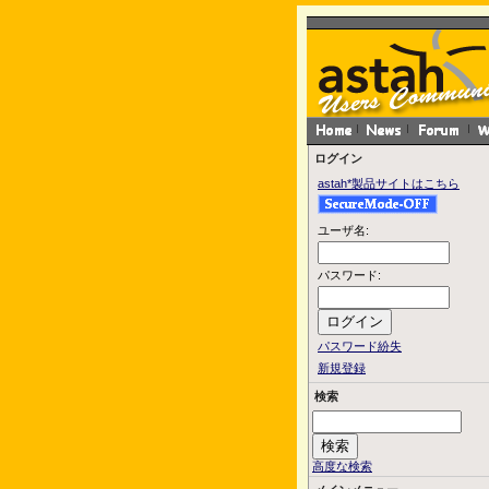
ログイン
astah*製品サイトはこちら
ユーザ名:
パスワード:
パスワード紛失
新規登録
検索
高度な検索