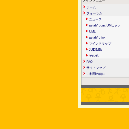
メインメニュー
ホーム
フォーラム
ニュース
astah* com, UML, pro
UML
astah* think!
マインドマップ
JUDE/Biz
その他
FAQ
サイトマップ
ご利用の前に