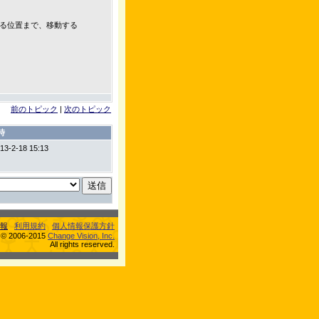
る位置まで、移動する
前のトピック
|
次のトピック
時
13-2-18 15:13
報
利用規約
個人情報保護方針
s © 2006-2015
Change Vision, Inc.
All rights reserved.