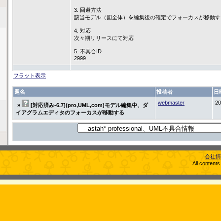
3. 回避方法
該当モデル（図全体）を編集後の確定でフォーカスが移動す
4. 対応
次々期リリースにて対応
5. 不具合ID
2999
フラット表示
題名
投稿者
日
webmaster
20
»
[対応済み-6.7](pro,UML,com)モデル編集中、ダ
イアグラムエディタのフォーカスが移動する
会社情
All content