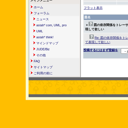
メインメニュー
ホーム
フラット表示
フォーラム
題名
ニュース
»
図の依存関係をトレー
astah* com, UML, pro
現して欲しい
UML
astah* think!
Re: 図の依存関係を
て表現して欲しい
マインドマップ
JUDE/Biz
投稿するにはまず登録を
その他
FAQ
サイトマップ
ご利用の前に