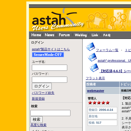
ログイン
astah*製品サイトはこちら
フォーラム一覧
-
ト
astah* profession
ユーザ名:
【対応済-6.6.3】
パスワード:
フラット表示
投稿者
トピッ
webmaster
投稿日時
パスワード紛失
【対応
新規登録
管理人
1. 
検索
astah*
登録日:
2006-4-24
astah
居住地:
2. 
投稿:
517
シー
高度な検索
表示