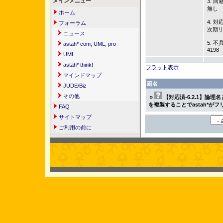
メインメニュー
3. 回
無し
ホーム
4. 対
フォーラム
次期
ニュース
5. 不
astah* com, UML, pro
4198
UML
astah* think!
フラット表示
マインドマップ
題名
JUDE/Biz
その他
»
【対応済-6.2.1】論
を複製することでastah*が
FAQ
サイトマップ
ご利用の前に