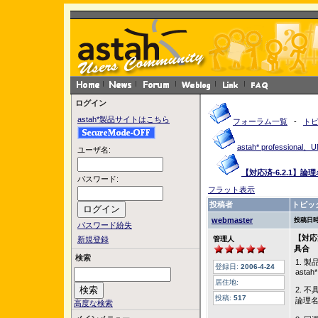
ログイン
astah*製品サイトはこちら
フォーラム一覧
-
ト
astah* profession
ユーザ名:
【対応済-6.2.1】
パスワード:
フラット表示
投稿者
トピッ
webmaster
投稿日時
パスワード紛失
【対応
新規登録
管理人
具合
検索
1. 
登録日:
2006-4-24
astah*
居住地:
2. 
投稿:
517
論理名
高度な検索