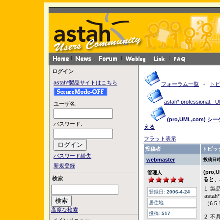
ログイン
astah*製品サイトはこちら
フォーラム一覧
-
ト
astah* profession
ユーザ名:
(pro,UML,co
パスワード:
える
フラット表示
投稿者
トピッ
パスワード紛失
webmaster
投稿日時
新規登録
(pr
管理人
検索
ると、
1. 
登録日:
2006-4-24
astah
居住地:
（6.
高度な検索
投稿:
517
2. 