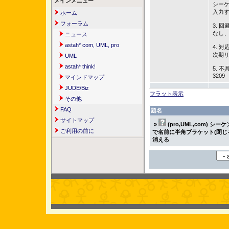
メインメニュー
シーケ
入力
ホーム
フォーラム
3. 回
なし
ニュース
astah* com, UML, pro
4. 対
次期
UML
astah* think!
5. 不
3209
マインドマップ
JUDE/Biz
フラット表示
その他
FAQ
題名
サイトマップ
»
(pro,UML,com) シ
ご利用の前に
で名前に半角ブラケット(閉じ
消える