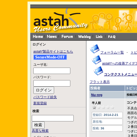
ログイン
astah*製品サイトはこちら
フォーラム一覧
-
ト
astah*への改善アイデ
ユーザ名:
コンテクストメニュ
パスワード:
フラット表示
投稿者
トピッ
Nu-nrg
投稿日時
パスワード紛失
コンテ
新規登録
半人前
不具
検索
画面
登録日:
2014-2-21
モデ
居住地:
つぎ
２番
投稿:
36
高度な検索
つぎ
３番