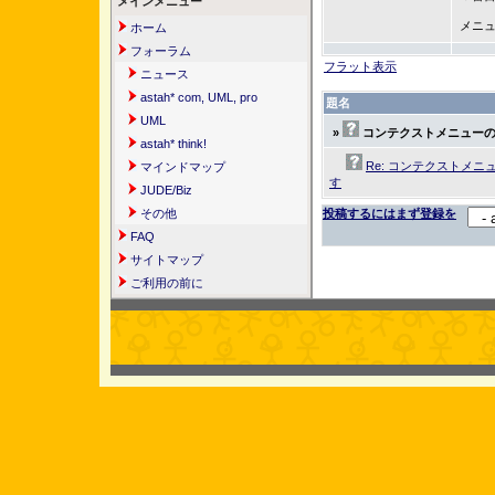
メインメニュー
メニ
ホーム
フォーラム
フラット表示
ニュース
astah* com, UML, pro
題名
UML
»
コンテクストメニュー
astah* think!
Re: コンテクストメ
マインドマップ
す
JUDE/Biz
その他
投稿するにはまず登録を
FAQ
サイトマップ
ご利用の前に