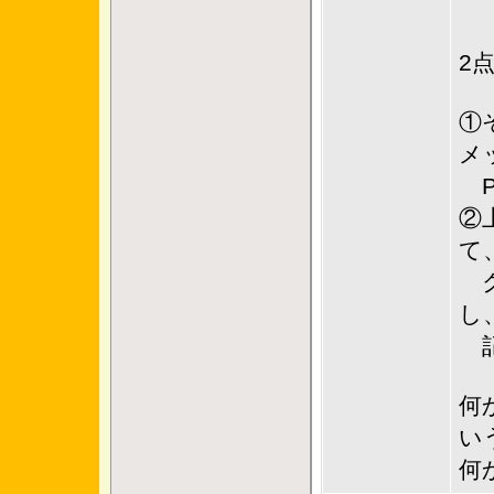
2
①
メ
P
②
て
ク
し
記
何
い
何