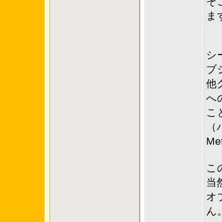
そ
ま
シ
ブ
他
へ
こ
（
M
こ
当
オ
ん