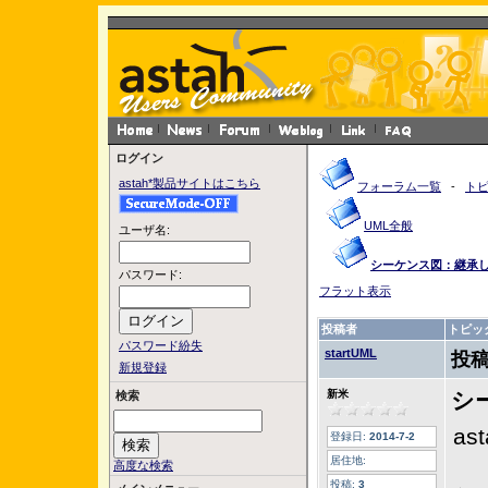
ログイン
astah*製品サイトはこちら
フォーラム一覧
-
ト
UML全般
ユーザ名:
シーケンス図：継承
パスワード:
フラット表示
投稿者
トピッ
パスワード紛失
startUML
投稿
新規登録
新米
シ
検索
as
登録日:
2014-7-2
居住地:
高度な検索
投稿:
3