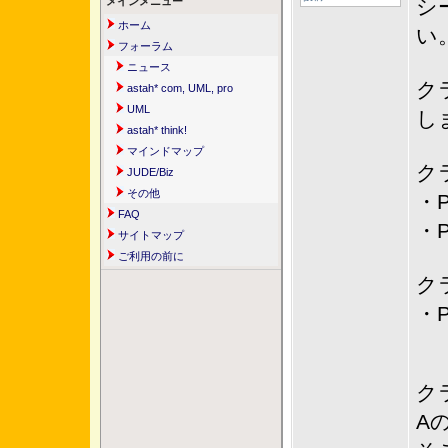
メインメニュー
シ
ホーム
い
フォーラム
ニュース
ク
astah* com, UML, pro
UML
し
astah* think!
マインドマップ
ク
JUDE/Biz
その他
・P
FAQ
・P
サイトマップ
ご利用の前に
ク
・P
ク
A