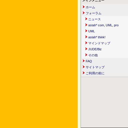
メインメニュー
ホーム
フォーラム
ニュース
astah* com, UML, pro
UML
astah* think!
マインドマップ
JUDE/Biz
その他
FAQ
サイトマップ
ご利用の前に