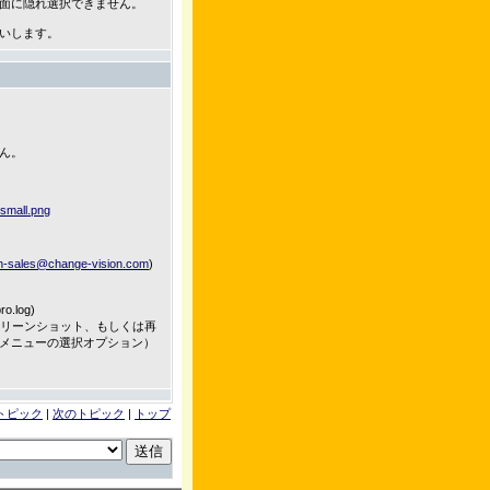
面に隠れ選択できません。
いします。
ん。
-small.png
h-sales@change-vision.com
)
o.log)
クリーンショット、もしくは再
メニューの選択オプション）
トピック
|
次のトピック
|
トップ