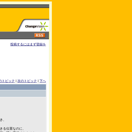
投稿するにはまず登録を
のトピック
|
次のトピック
|
下へ
き、
きる位置なのに、