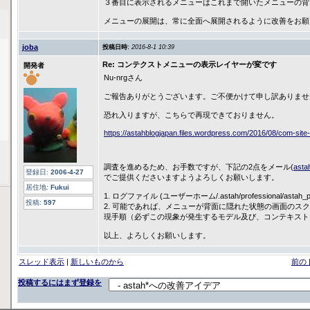
３番目に表示されるメニューはこれまで開いたメニューの背
メニューの展開は、常に全面へ展開されるように改善をお願
joba
投稿日時:
2016-8-1 10:39
Re: コンテクストメニューの表示レイヤーが変です
開発者
Nu-nrgさん
ご報告ありがとうございます。ご不便かけて申し訳ありませ
恐れ入りますが、こちらで再現できておりません。
https://astahblogjapan.files.wordpress.com/2016/08/com-site
調査を進めるため、お手数ですが、下記の2点をメール(
asta
登録日:
2006-4-27
でご提供くださいますようよろしくお願いします。
居住地:
Fukui
1. ログファイル (ユーザーホーム/.astah/professional/astah_pr
投稿:
597
2. 可能であれば、メニューが背面に隠れた状態の画面のス
現手順（必ずこの現象が発生するモデル及び、コンテキスト
以上、よろしくお願いします。
スレッド表示
|
新しいものから
前の
投稿するにはまず登録を