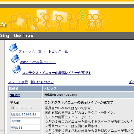
フォーラム一覧
-
トピック一覧
astah*への改善アイデア
コンテクストメニューの表示レイヤーが変です
スレッド表示
|
新しいものから
前
投稿者
トピック
Nu-nrg
投稿日時:
2016-7-31 15:49
コンテクストメニューの表示レイヤーが変です
半人前
不具合のレベルではないですが、
画面右端のモデルなどのコンテクストを開くと、
登録日:
2014-2-21
モデルの前面にメニューが出て、
居住地:
つぎの２番目のメニューを表示するスペースが右側にないと
２番目のメニューは左側に表示され、
投稿:
36
つぎに左側に表示された位置から３番目のメニューが表示で