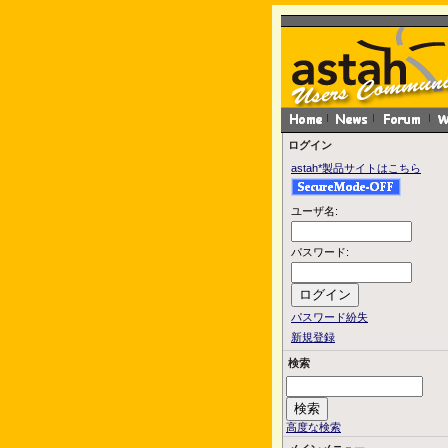
ログイン
astah*製品サイトはこちら
ユーザ名:
パスワード:
パスワード紛失
新規登録
検索
高度な検索