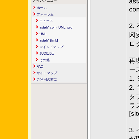
as
メインメニュー
co
ホーム
フォーラム
ニュース
2
astah* com, UML, pro
図
UML
astah* think!
ロ
マインドマップ
JUDE/Biz
再
その他
FAQ
ー
サイトマップ
1
ご利用の前に
2
タ
ラ
[si
3