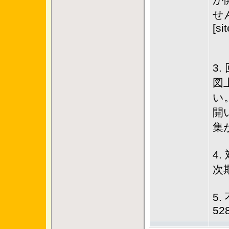
が
せ
[si
3.
図
い
開
集
4.
次
5.
52