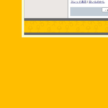
スレッド表示
|
古いものから