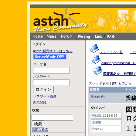
ログイン
astah*製品サイトはこちら
フォーラム一覧
-
ト
astah* profession
ユーザ名:
図要素名を、初回開
パスワード:
スレッド表示
|
古いものから
投稿者
トピッ
パスワード紛失
Sueyoshi
投稿
新規登録
CVメンバ
図
検索
登録日:
2013-8-27
ロ
居住地:
1
投稿:
76
高度な検索