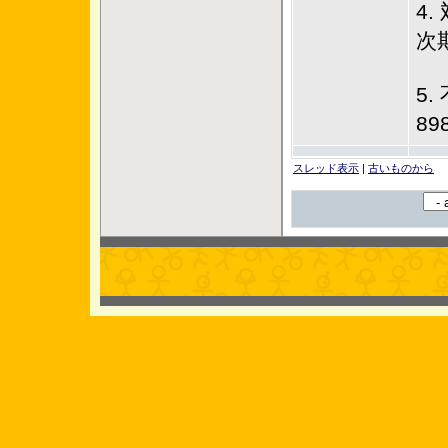
4.
次
5.
89
スレッド表示
|
古いものから