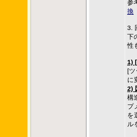
参
換
3.
下
性
1
[ツ
に
2
構
プ
を
ル