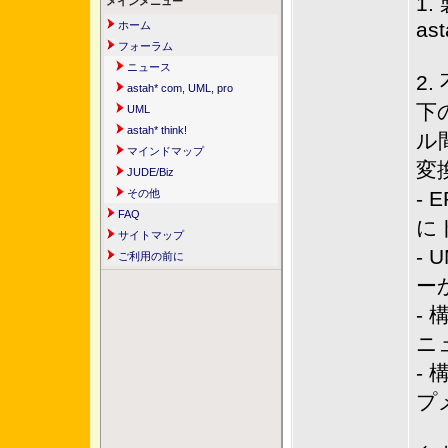
1
メインメニュー
ast
ホーム
フォーラム
ニュース
2
astah* com, UML, pro
下
UML
astah* think!
ル
マインドマップ
変
JUDE/Biz
その他
-
FAQ
に
サイトマップ
-
ご利用の前に
ー
-
ニ
-
プ