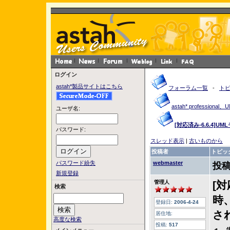
ログイン
astah*製品サイトはこちら
フォーラム一覧
-
ト
astah* profession
ユーザ名:
[対応済み-6.6.4
パスワード:
スレッド表示
|
古いものから
投稿者
トピッ
パスワード紛失
webmaster
投稿
新規登録
管理人
[対
検索
時
登録日:
2006-4-24
さ
居住地:
高度な検索
投稿:
517