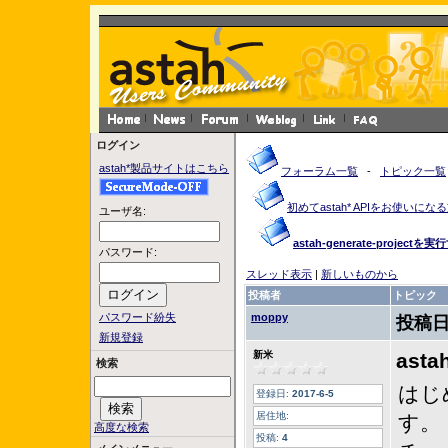
ログイン
astah*製品サイトはこちら
フォーラム一覧
-
トピック一覧
初めてastah* APIをお使いにな
ユーザ名:
astah-generate-projec
パスワード:
スレッド表示
|
新しいものから
投稿者
トピック
パスワード紛失
moppy
投稿日
新規登録
新米
ast
検索
はじ
登録日:
2017-6-5
居住地:
す。
高度な検索
投稿:
4