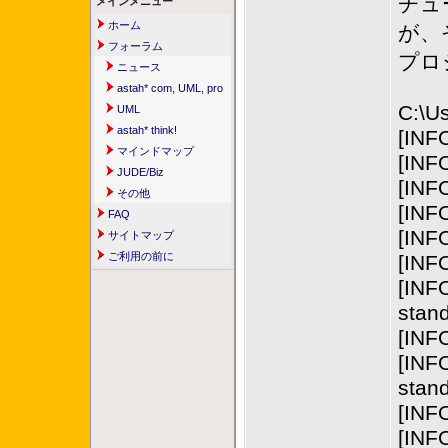
チュ
メインメニュー
ホーム
が、そ
フォーラム
プロ
ニュース
astah* com, UML, pro
C:\Us
UML
astah* think!
[INFO
マインドマップ
[INF
JUDE/Biz
[INFO]
その他
[INF
FAQ
[INFO]
サイトマップ
ご利用の前に
[INF
[INFO
stan
[INF
[INFO
stan
[INF
[INFO