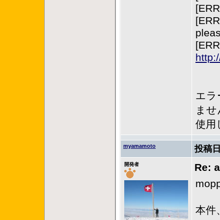
[ERR
[ERRO
pleas
[ERR
http
エラ
ませ
使用し
myamamoto
投稿日
開発者
Re:
mop
本件