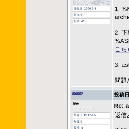
1. %
登録日:
2006-5-9
居住地:
arc
投稿:
49
2.
%AS
こち
3. 
問題
moppy
投稿日
新米
Re:
返信
登録日:
2017-6-5
居住地:
投稿:
4