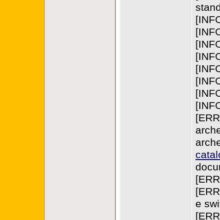
stan
[INFO
[INFO]
[INF
[INFO]
[INFO
[INF
[INF
[INFO]
[ERR
arche
arche
catal
docum
[ERR
[ERRO
e swi
[ERRO