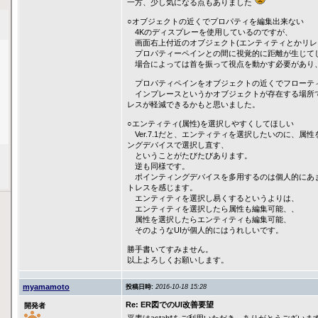
一方、少し気になる点もありました
○オブジェクトの近くでプロパティを編集出来ない
4Kのディスプレーを使用しているのですが、
画面右上付近のオブジェクト(エンティティとかリレ
プロパティーペインとの間に視覚的に距離が生じて
場合によっては首を振って視点を動かす必要があり
プロパティペインをオブジェクトの近くでフローテ
インプレースというかオブジェクトが存在する場所
レスが軽減できるかもと思いました。
○エンティティ(属性)を選択しやすくしてほしい
Ver.7.1だと、エンティティを選択したいのに、属
ングデバイスで選択し直す、
ということがたびたびあります。
逆も同様です。
ポインティングデバイスを多用するのは個人的にあ
トレスを感じます。
エンティティを選択し易くするというよりは、
エンティティを選択したら属性も編集可能、、
属性を選択したらエンティティも編集可能、
そのようなUIが個人的にはうれしいです。
勝手書いてすみません。
以上よろしくお願いします。
myamamoto
投稿日時:
2016-10-18 15:28
Re: ER図でのUI改善要望
開発者