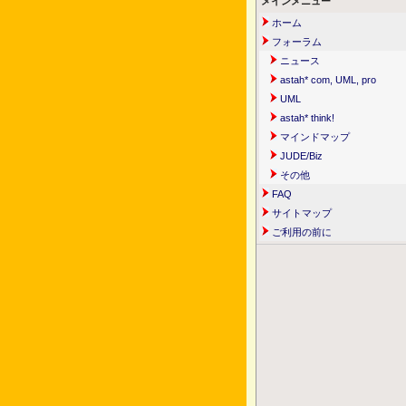
メインメニュー
ホーム
フォーラム
ニュース
astah* com, UML, pro
UML
astah* think!
マインドマップ
JUDE/Biz
その他
FAQ
サイトマップ
ご利用の前に