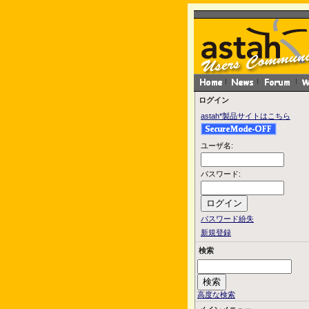
ログイン
astah*製品サイトはこちら
ユーザ名:
パスワード:
パスワード紛失
新規登録
検索
高度な検索