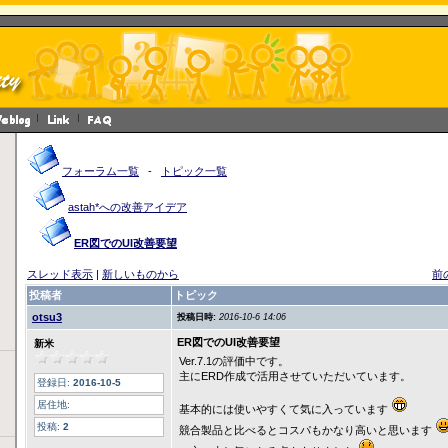
フォーラム一覧
-
トピック一覧
astah*への改善アイデア
ER図でのUI改善要望
スレッド表示
|
新しいものから
前
投稿者
トピック
otsu3
投稿日時:
2016-10-6 14:06
ER図でのUI改善要望
新米
Ver.7.1の評価中です。
主にERD作成で活用させていただいています。
登録日:
2016-10-5
居住地:
基本的には使いやすくて気に入っています
投稿:
2
競合製品と比べるとコスパもかなり高いと思います