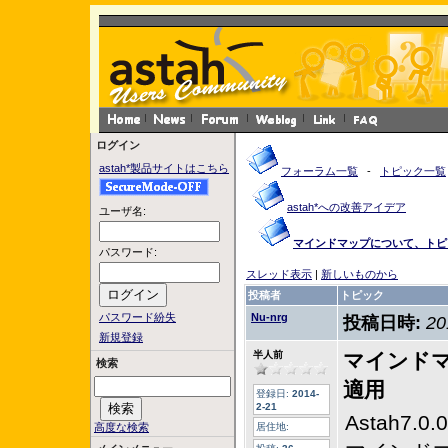
ログイン
astah*製品サイトはこちら
フォーラム一覧
-
トピック一覧
astah*への改善アイデア
ユーザ名:
マインドマップについて、トピ
パスワード:
スレッド表示
|
新しいものから
投稿者
トピック
パスワード紛失
Nu-nrg
投稿日時:
20
新規登録
半人前
マインド
検索
適用
登録日:
2014-
2-21
Astah7
高度な検索
居住地: