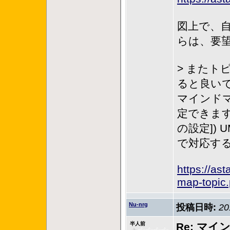
図上で、
らは、要
> また
ると良い
マインド
定できま
の設定])
で対応す
https://as
map-topic
Nu-nrg
投稿日時:
20
半人前
Re: マ