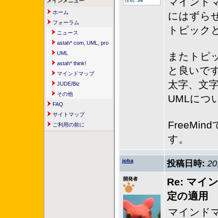
マインド
メインメニュー
投稿:
36
ホーム
にはずら
フォーラム
トピック
ニュース
astah* com, UML, pro
UML
またトピ
astah* think!
と良いで
マインドマップ
太字、文
JUDE/Biz
その他
UMLにつ
FAQ
サイトマップ
FreeM
ご利用の前に
す。
joba
投稿日時:
20
開発者
Re: マ
定の適用
マインド