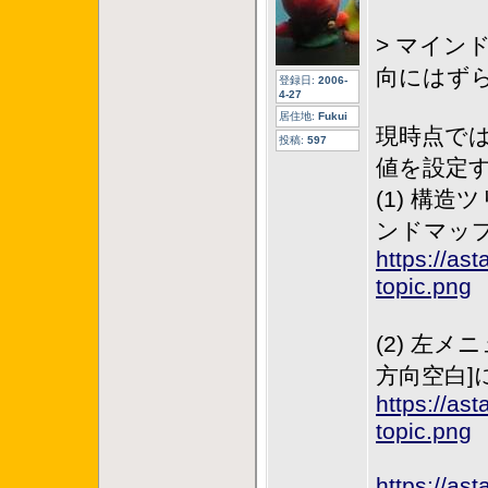
> マイ
向にはず
登録日:
2006-
4-27
居住地:
Fukui
現時点で
投稿:
597
値を設定
(1) 構
ンドマッ
https://as
topic.png
(2) 左
方向空白]
https://as
topic.png
https://as