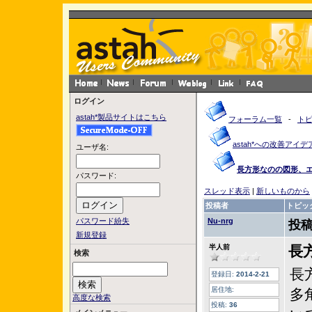
ログイン
astah*製品サイトはこちら
フォーラム一覧
-
ト
astah*への改善アイデ
ユーザ名:
長方形なのの図形、
パスワード:
スレッド表示
|
新しいものから
投稿者
トピッ
パスワード紛失
Nu-nrg
投稿
新規登録
半人前
長
検索
長
登録日:
2014-2-21
居住地:
多
高度な検索
投稿:
36