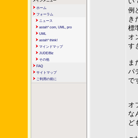
い
メインメニュー
ホーム
例
フォーラム
き
ニュース
標
astah* com, UML, pro
UML
オ
astah* think!
す
マインドマップ
JUDE/Biz
その他
ま
FAQ
パ
サイトマップ
で
ご利用の前に
オ
な
ど