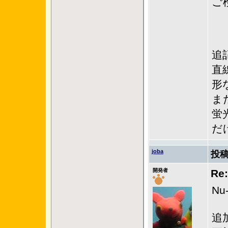
ご
追
直
形
ま
蛍
だ
joba
投稿
開発者
R
Nu
追