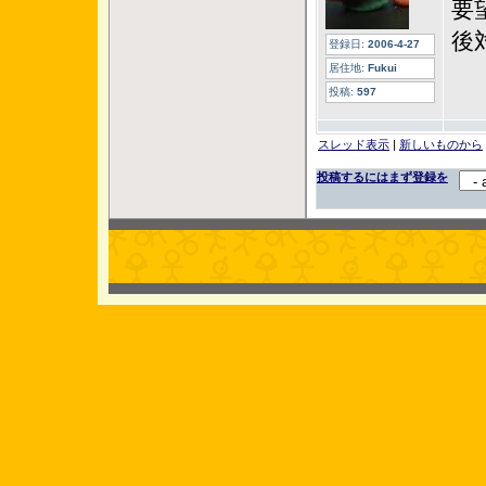
要
後
登録日:
2006-4-27
居住地:
Fukui
投稿:
597
スレッド表示
|
新しいものから
投稿するにはまず登録を