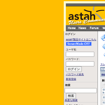
ログイン
astah*製品サイトはこちら
ユーザ名:
パスワード:
ス
投
パスワード紛失
mo
新規登録
新
検索
登
9
居
高度な検索
投