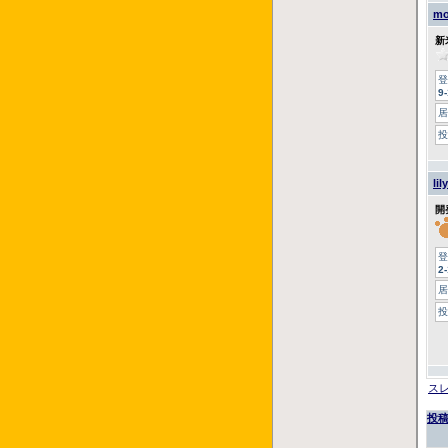
mo
新
登
9
居
投
lily
開
登
2
居
投
ス
投