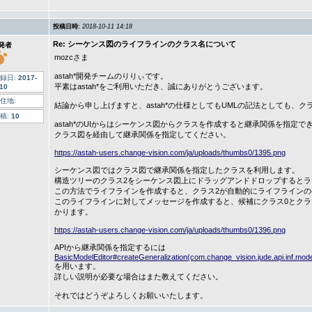
投稿日時:
2018-10-11 14:18
Re: シーケンス図のライフラインのクラス名について
発者
mozcさま
astah*開発チームのりりぃです。
録日:
2017-
平素はastah*をご利用いただき、誠にありがとうございます。
-10
住地:
結論から申し上げますと、astah*の仕様としてもUMLの記法としても、
稿:
10
astah*のUIからはシーケンス図からクラスを作成すると継承関係を指定で
クラス図を経由して継承関係を指定してください。
https://astah-users.change-vision.com/ja/uploads/thumbs0/1395.png
シーケンス図ではクラス図で継承関係を指定したクラスを利用します。
構造ツリーのクラス2をシーケンス図上にドラッグアンドドロップすると
この方法でライフラインを作成すると、クラス2が自動的にライフライン
このライフラインに対してメッセージを作成すると、候補にクラス0とクラ
かります。
https://astah-users.change-vision.com/ja/uploads/thumbs0/1396.png
APIから継承関係を指定するには
BasicModelEditor#createGeneralization(com.change_vision.jude.api.inf.model
を用います。
詳しい説明が必要な場合はまた教えてください。
それではどうぞよろしくお願いいたします。