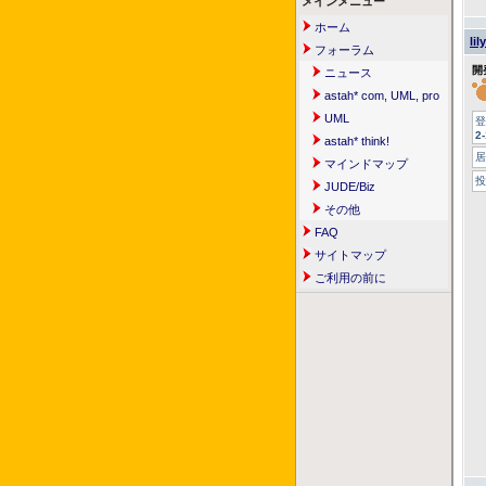
メインメニュー
ホーム
lily
フォーラム
開
ニュース
astah* com, UML, pro
UML
登
2
astah* think!
居
マインドマップ
投
JUDE/Biz
その他
FAQ
サイトマップ
ご利用の前に