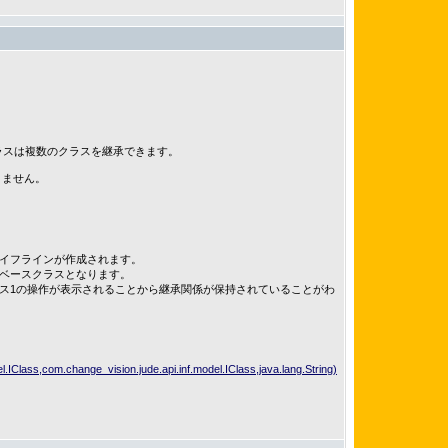
クラスは複数のクラスを継承できます。
きません。
ライフラインが作成されます。
のベースクラスとなります。
ス1の操作が表示されることから継承関係が保持されていることがわ
.IClass,com.change_vision.jude.api.inf.model.IClass,java.lang.String)