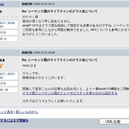
zc
投稿日時:
2018-10-15 14:17
Re: シーケンス図のライフラインのクラス名について
米
のりりぃ様
返信が遅くなり申し訳ありません
録日:
2018-
astah* UIではクラス図を経由して指定する必要があるのですね. シー
-19
ご回答を参考にしながら問題が解決できました. APIについても参考にさせ
住地:
ありがとうございました.
稿:
6
投稿日時:
2018-10-15 14:48
Re: シーケンス図のライフラインのクラス名について
発者
mozcさま
りりぃです。
録日:
2017-
御返信ありがとうございます。
-10
住地:
関連して是非こちらの記事もお読み頂くと、より一層astah*の機能をご
稿:
10
クラス図とシーケンス図のトレーサビリティを保ちながら設計する
それではどうぞよろしくお願いいたします。
レッド表示
|
新しいものから
稿するにはまず登録を