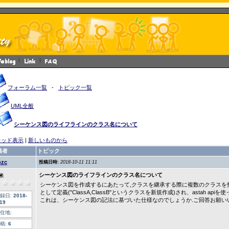
フォーラム一覧
-
トピック一覧
UML全般
シーケンス図のライフラインのクラス名について
レッド表示
|
新しいものから
稿者
トピック
zc
投稿日時:
2018-10-11 11:11
シーケンス図のライフラインのクラス名について
米
シーケンス図を作成するにあたって,クラスを継承する際に複数のクラスを指
として定義("ClassA,ClassB"というクラスを新規作成)され、astah 
録日:
2018-
これは、シーケンス図の記法に基づいた仕様なのでしょうか.ご回答お願い
-19
住地:
稿:
6