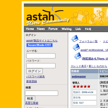
ログイン
astah*製品サイトはこちら
フォーラム一覧
-
ト
astah* profession
ユーザ名:
[対応済み-6.7](p
パスワード:
スレッド表示
|
新しいものから
投稿者
トピッ
パスワード紛失
webmaster
投稿日時
新規登録
[対応
管理人
できな
検索
1. 
登録日:
2006-4-24
astah
居住地:
2. 
高度な検索
投稿:
517
図上で