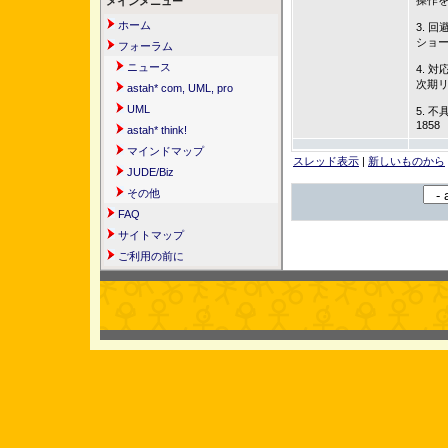
操作
メインメニュー
ホーム
3. 回
ショ
フォーラム
ニュース
4. 対
次期
astah* com, UML, pro
UML
5. 不
1858
astah* think!
マインドマップ
スレッド表示
|
新しいものから
JUDE/Biz
その他
FAQ
サイトマップ
ご利用の前に