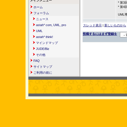
メインメニュー
* 第
* 第
ホーム
フォーラム
UML
ニュース
astah* com, UML, pro
スレッド表示
|
新しいものから
UML
投稿するにはまず登録を
astah* think!
マインドマップ
JUDE/Biz
その他
FAQ
サイトマップ
ご利用の前に