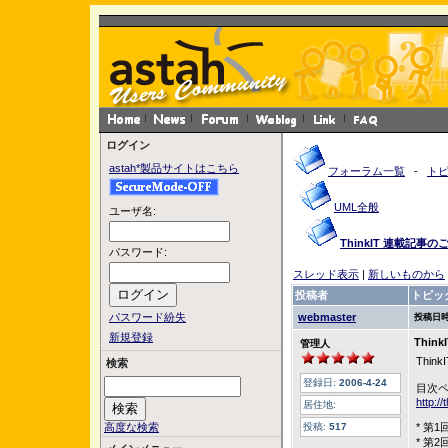
ログイン
astah*製品サイトはこちら
フォーラム一覧
-
ト
UML全般
ユーザ名:
ThinkIT 連載記事の
パスワード:
スレッド表示
|
新しいものから
投稿者
トピッ
パスワード紛失
webmaster
投稿日時
新規登録
Thin
管理人
Thi
検索
登録日:
2006-4-24
目次
http:/
居住地:
高度な検索
投稿:
517
* 第
* 第