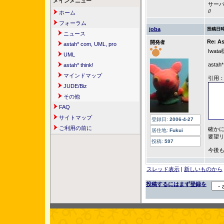
メインメニュー
サー
//
ホーム
フォーラム
joba
投稿日時
ニュース
Re: 
開発者
astah* com, UML, pro
Iwata
UML
ast
astah* think!
マインドマップ
引用
JUDE/Biz
その他
FAQ
サイトマップ
登録日:
2006-4-27
ご利用の前に
確か
居住地:
Fukui
要望
投稿:
597
今後も
スレッド表示
|
新しいものから
投稿するにはまず登録を