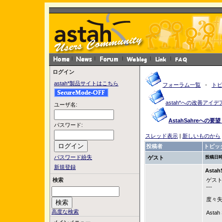
ログイン
astah*製品サイトはこちら
フォーラム一覧
-
ト
astah*への改善アイデ
ユーザ名:
AstahSahreへの要望
パスワード:
スレッド表示
|
新しいものから
投稿者
トピッ
パスワード紛失
ゲスト
投稿日時
新規登録
Asta
検索
ゲスト
---
度々
高度な検索
Ast