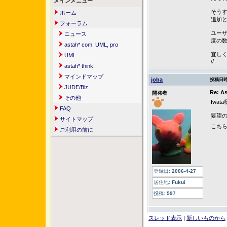
メインメニュー
そう
ホーム
追加
フォーラム
ユー
ニュース
度の
astah* com, UML, pro
宜し
UML
//
astah* think!
マインドマップ
joba
投稿日時
JUDE/Biz
Re: A
開発者
その他
Iwata
FAQ
要望
サイトマップ
こちら
ご利用の前に
登録日:
2006-4-27
居住地:
Fukui
投稿:
597
スレッド表示
|
新しいものから