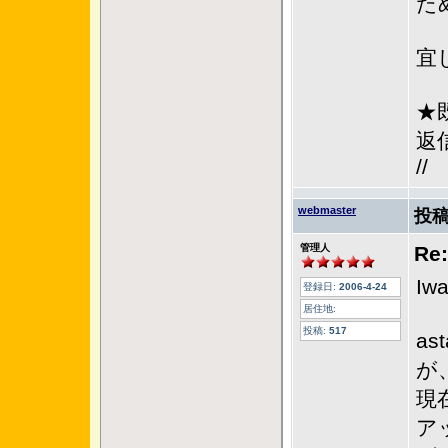
た
宜
★
返
//
webmaster
投稿
管理人
Re
I
登録日:
2006-4-24
居住地:
投稿:
517
a
が
現
ア