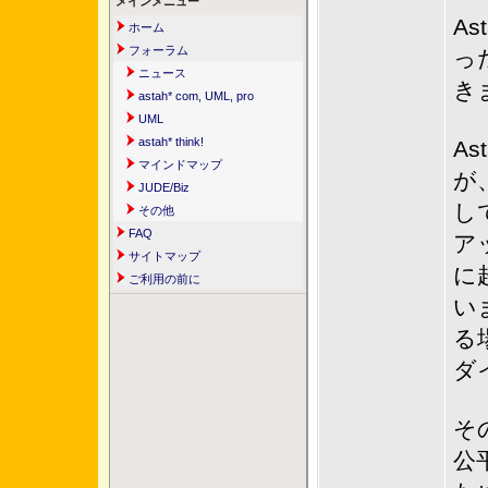
メインメニュー
A
ホーム
フォーラム
っ
ニュース
き
astah* com, UML, pro
UML
astah* think!
A
マインドマップ
が
JUDE/Biz
し
その他
FAQ
ア
サイトマップ
に
ご利用の前に
い
る
ダ
そ
公