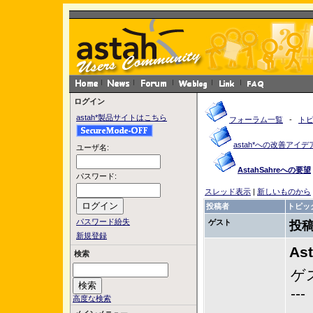
ログイン
astah*製品サイトはこちら
フォーラム一覧
-
ト
astah*への改善アイデ
ユーザ名:
AstahSahreへの要望
パスワード:
スレッド表示
|
新しいものから
投稿者
トピッ
パスワード紛失
ゲスト
投稿
新規登録
As
検索
ゲ
---
高度な検索