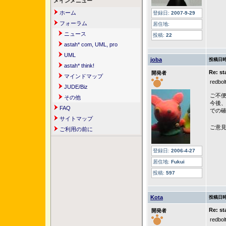
メインメニュー
ホーム
登録日:
2007-9-29
フォーラム
居住地:
ニュース
投稿:
22
astah* com, UML, pro
UML
joba
投稿日時
astah* think!
Re:
開発者
マインドマップ
red
JUDE/Biz
ご不
その他
今後
FAQ
での
サイトマップ
ご意
ご利用の前に
登録日:
2006-4-27
居住地:
Fukui
投稿:
597
Kota
投稿日時
Re:
開発者
redb