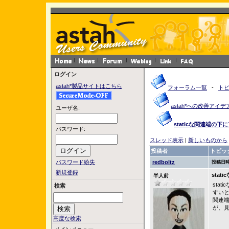
ログイン
astah*製品サイトはこちら
フォーラム一覧
-
ト
astah*への改善アイデ
ユーザ名:
staticな関連端の
パスワード:
スレッド表示
|
新しいものから
投稿者
トピッ
パスワード紛失
redboltz
投稿日時
新規登録
sta
半人前
sta
検索
すい
関連端
が、
高度な検索