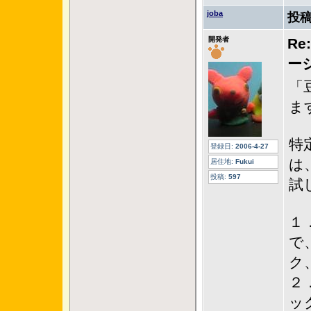
joba
投稿
開発者
R
ー
「
ま
特
登録日:
2006-4-27
は
居住地:
Fukui
投稿:
597
試
１
で
ク
２
ッ