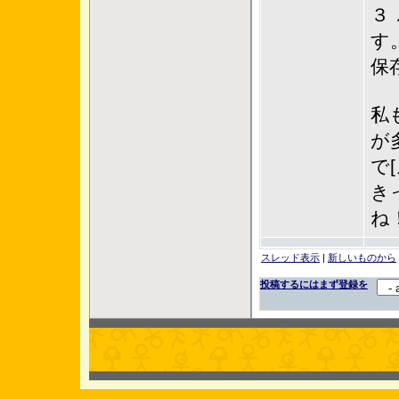
３
す
保
私
が
で
き
ね
スレッド表示
|
新しいものから
投稿するにはまず登録を