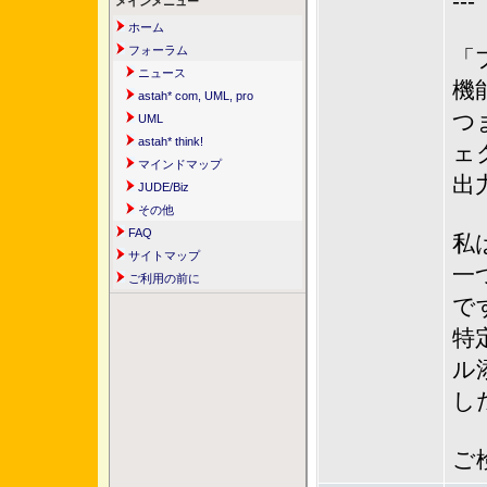
---
メインメニュー
ホーム
フォーラム
「
ニュース
機
astah* com, UML, pro
つ
UML
astah* think!
ェ
マインドマップ
出
JUDE/Biz
その他
FAQ
私
サイトマップ
一
ご利用の前に
で
特
ル
し
ご