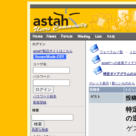
ログイン
astah*製品サイトはこちら
フォーラム一覧
-
ト
astah*への改善アイデ
ユーザ名:
特定ダイアグラムのエ
パスワード:
スレッド表示
|
新しいものから
投稿者
トピッ
パスワード紛失
ゲスト
投稿
新規登録
特
検索
の逆
ゲ
高度な検索