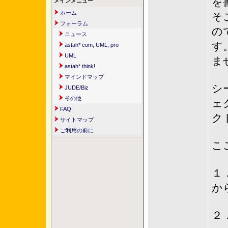
を
メインメニュー
ホーム
そ
フォーラム
の
ニュース
す
astah* com, UML, pro
UML
ま
astah* think!
マインドマップ
シ
JUDE/Biz
その他
ェ
FAQ
ク
サイトマップ
ご利用の前に
こ
１
か
２