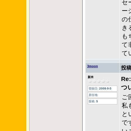
セ
ー
の
き
も
て
てい
3moon
投稿
新米
R
つ
登録日:
2008-9-5
居住地:
ご
投稿:
5
私
と
で