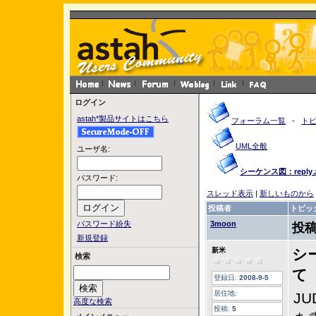
ログイン
astah*製品サイトはこちら
フォーラム一覧
-
ト
UML全般
ユーザ名:
シーケンス図：repl
パスワード:
スレッド表示
|
新しいものから
投稿者
トピッ
パスワード紛失
3moon
投稿
新規登録
新米
シ
検索
て
登録日:
2008-9-5
居住地:
JU
高度な検索
投稿:
5