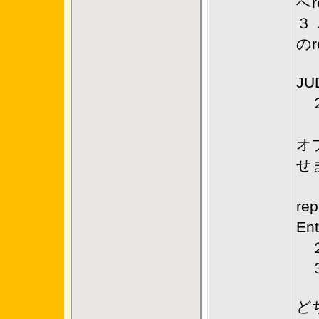
へ
３
の
J
２
自
オ
せ
よ
r
En
２
３
ど