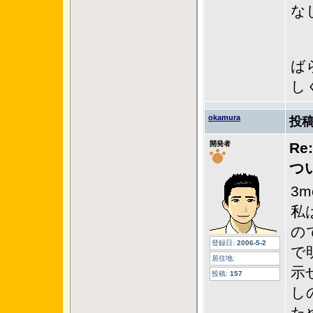
な
ば
し
okamura
投稿
開発者
R
つ
3
私
の
登録日:
2006-5-2
で
居住地:
示
投稿:
157
し