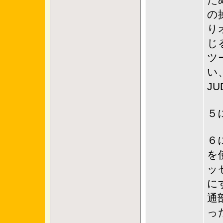
た
の
り
じ
ツ
い
J
５
６
を
ッ
に
通部
っ