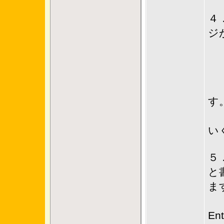
４
ジ
En
メ
す
し
い
５
と
ま
J
En