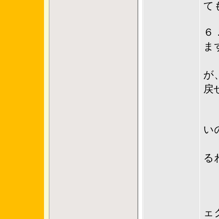
て
６
ま
こ
が
戻
１
い
フ
る
En
自
（
ェ