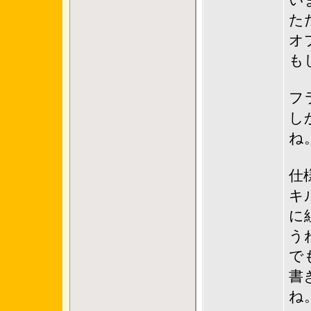
い
た
オ
も
フ
し
ね
仕
キ
に
う
で
書
ね