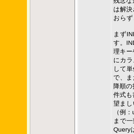
残念な
は解決
おらず
まずI
す。IN
理キー
にカラ
して単
で、ま
降順の
件式も
望まし
（例：u
まで一
Query