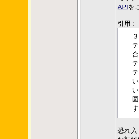
API
を
引用：
３
テ
合
テ
テ
い
い
図
す
恐れ入