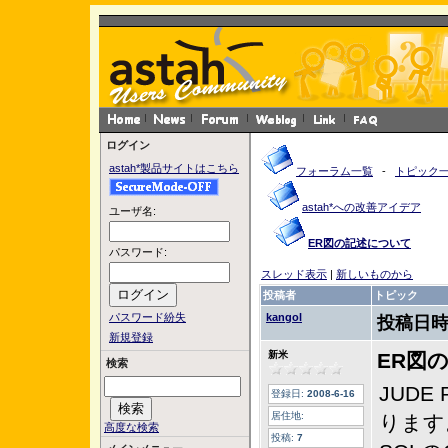
ログイン
astah*製品サイトはこちら
フォーラム一覧
-
トピック
astah*への改善アイデア
ユーザ名:
ER図の記述について
パスワード:
スレッド表示
|
新しいものから
投稿者
トピック
パスワード紛失
kangol
投稿日時
新規登録
新米
ER図
検索
JUDE 
登録日:
2008-6-16
居住地:
ります
高度な検索
投稿:
7