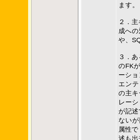
ます。
２．主
成への
や、S
３．あ
のFK
ーショ
エンテ
の主キ
レーシ
が記述
ないが
属性で
述も出