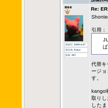
開発者
Re: 
Sho
引用：
J
登録日:
2006-4-27
ば
居住地:
Fukui
投稿:
597
代替キ
ージョ
す。
kan
取りし
したま