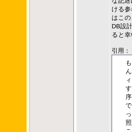
な記述
ける参
はこの
DB設
ると幸
引用：
も
ん
ィ
す
序
で
っ
照
こ