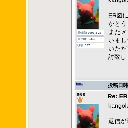
kan
ER図
がとう
またメ
登録日:
2006-4-27
いまし
居住地:
Fukui
投稿:
597
いただ
討致し
joba
投稿日時
開発者
Re: 
kan
返信が