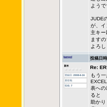
ようで
JUD
が、イ
主キー
ますの
よろし
kangol
投稿日時
新米
Re: 
もう一
登録日:
2008-6-16
EXCEL
居住地:
投稿:
7
表への
ると
助かり