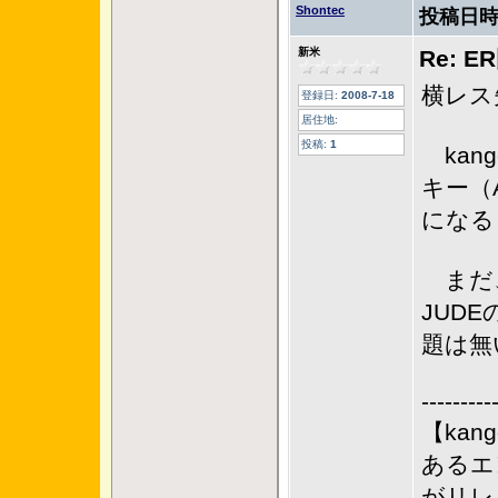
Shontec
投稿日時
新米
Re: 
横レス
登録日:
2008-7-18
居住地:
投稿:
1
kan
キー（
になる
まだ、
JUD
題は無
---------
【kan
あるエ
がリレ