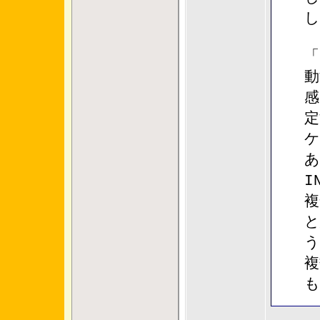
し
「
動
感
定
ケ
あ
I
複
と
う
複
も