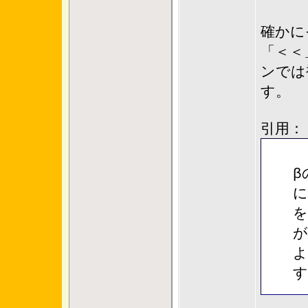
確かに
「＜＜
ンでは
す。
引用：
β
に
を
が
よ
す