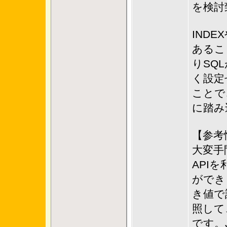
を検討
IND
あるこ
りSQ
く設定
ことで
に踏み
【参考
大変手
API
ができ
き値で
照して
です。