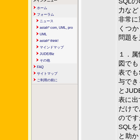
SQLの
メインメニュー
ホーム
力など
フォーラム
非常に
ニュース
くつか
astah* com, UML, pro
UML
問題を
astah* think!
マインドマップ
１．属
JUDE/Biz
その他
図でも
FAQ
表でも
サイトマップ
与でき
ご利用の前に
とJU
表に出
だけで
のです
SQL
と助か