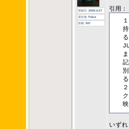
引用：
登録日:
2006-4-27
居住地:
Fukui
１
投稿:
597
持
る
J
ま
記
別
る
２
ク
映
いずれ