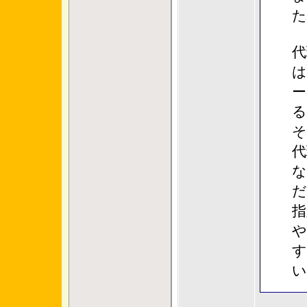
た
代
は
ー
る
そ
代
な
だ
指
や
す
い