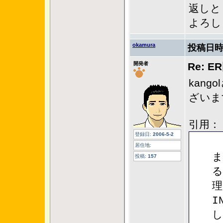
返しと
よろし
okamura
投稿日時
開発者
Re: 
kan
ざいま
引用：
登録日:
2006-5-2
居住地:
ま
投稿:
157
る
理
I
し