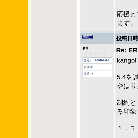
応援と
ます。
kangol
投稿日時
新米
Re: 
kang
登録日:
2008-6-16
居住地:
投稿:
7
5.4
やはり
制約と
る印象
１．ユ