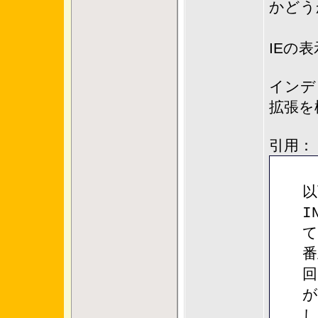
かどう
＃こ
IEの
インデ
拡張を
引用：
以
I
て
番
回
が
し