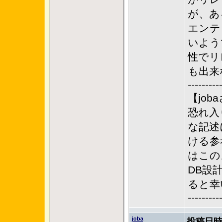
が、あ
エンテ
いよう
性でリ
も出来ないよ
---------
【jo
恐れ入
な記述
ける参
はこの
DB設
ると幸
---------
joba
投稿日時