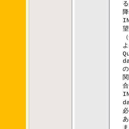
る
降
I
望
（
よ
Q
d
の
関
合
I
d
必
あ
ま