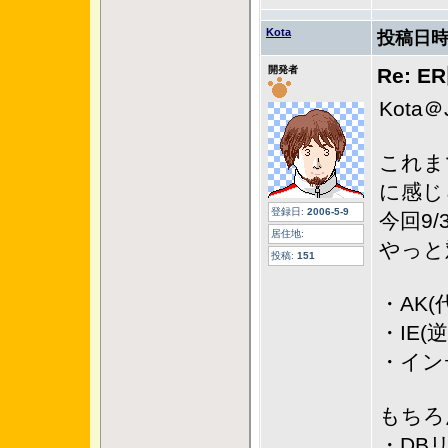
Kota
投稿日時
開発者
Re: 
Kota
これま
に感じ
登録日:
2006-5-9
今回9/3
居住地:
やっと
投稿:
151
・AK(
・IE(
・イン
もちろ
・DB