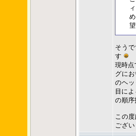
ィ
め
望
そうで
す
現時点
グにお
のヘッ
目によ
の順序
この度
ござい