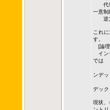
代替キ
一意制
逆方向
これに
す。
[論理
イン
では
代
ンデッ
逆方
デック
現状、
ントリ