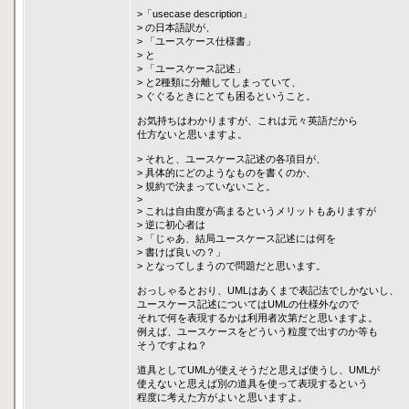
>「usecase description」
> の日本語訳が、
> 「ユースケース仕様書」
> と
> 「ユースケース記述」
> と2種類に分離してしまっていて、
> ぐぐるときにとても困るということ。
お気持ちはわかりますが、これは元々英語だから
仕方ないと思いますよ。
> それと、ユースケース記述の各項目が、
> 具体的にどのようなものを書くのか、
> 規約で決まっていないこと。
>
> これは自由度が高まるというメリットもありますが
> 逆に初心者は
> 「じゃあ、結局ユースケース記述には何を
> 書けば良いの？」
> となってしまうので問題だと思います。
おっしゃるとおり、UMLはあくまで表記法でしかないし、
ユースケース記述についてはUMLの仕様外なので
それで何を表現するかは利用者次第だと思いますよ。
例えば、ユースケースをどういう粒度で出すのか等も
そうですよね？
道具としてUMLが使えそうだと思えば使うし、UMLが
使えないと思えば別の道具を使って表現するという
程度に考えた方がよいと思いますよ。