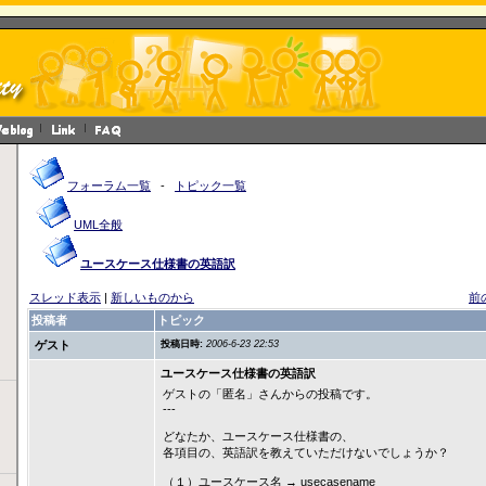
フォーラム一覧
-
トピック一覧
UML全般
ユースケース仕様書の英語訳
スレッド表示
|
新しいものから
前
投稿者
トピック
ゲスト
投稿日時:
2006-6-23 22:53
ユースケース仕様書の英語訳
ゲストの「匿名」さんからの投稿です。
---
どなたか、ユースケース仕様書の、
各項目の、英語訳を教えていただけないでしょうか？
（１）ユースケース名 → usecasename