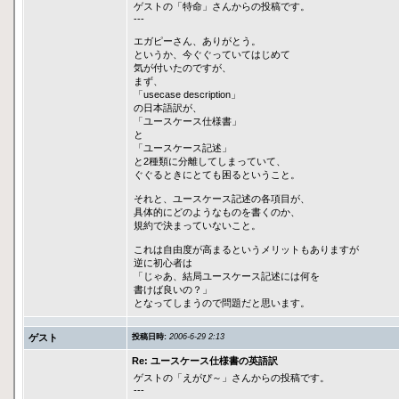
ゲストの「特命」さんからの投稿です。
---
エガピーさん、ありがとう。
というか、今ぐぐっていてはじめて
気が付いたのですが、
まず、
「usecase description」
の日本語訳が、
「ユースケース仕様書」
と
「ユースケース記述」
と2種類に分離してしまっていて、
ぐぐるときにとても困るということ。
それと、ユースケース記述の各項目が、
具体的にどのようなものを書くのか、
規約で決まっていないこと。
これは自由度が高まるというメリットもありますが
逆に初心者は
「じゃあ、結局ユースケース記述には何を
書けば良いの？」
となってしまうので問題だと思います。
ゲスト
投稿日時:
2006-6-29 2:13
Re: ユースケース仕様書の英語訳
ゲストの「えがぴ～」さんからの投稿です。
---