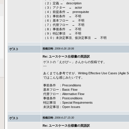
（２）定義 → description
（３）アクター → actor
（４）前提条件 → prerequisite
（５）事前条件 → 不明
（６）基本フロー → 不明
（７）代替フロー → 不明
（８）事後条件 → 不明
（９）特記事項 → 不明
（１０）未決定事項、仮決定事項 → 不明
ゲスト
投稿日時:
2006-6-26 18:06
Re: ユースケース仕様書の英語訳
ゲストの「えがぴ～」さんからの投稿です。
---
あくまでも参考ですが、Writing Effective Use Cases (Agile Soft
ではこんな感じみたいです。
事前条件 ：Preconditions
基本フロー：Basic Flow
代替フロー：Alternative Flow
事後条件 ：Postconditions
特記事項 ：Special Requirements
未決定事項：Open Issues
ゲスト
投稿日時:
2006-6-27 15:30
Re: ユースケース仕様書の英語訳