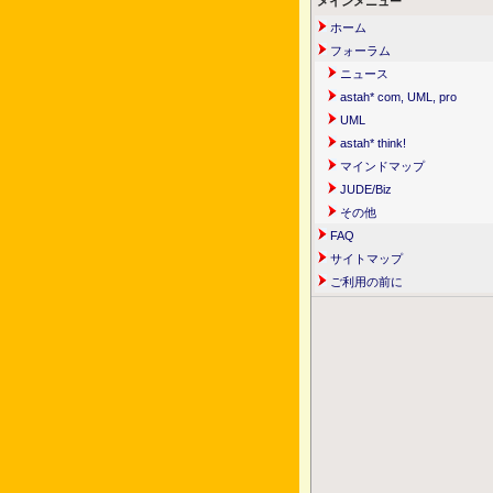
メインメニュー
ホーム
フォーラム
ニュース
astah* com, UML, pro
UML
astah* think!
マインドマップ
JUDE/Biz
その他
FAQ
サイトマップ
ご利用の前に