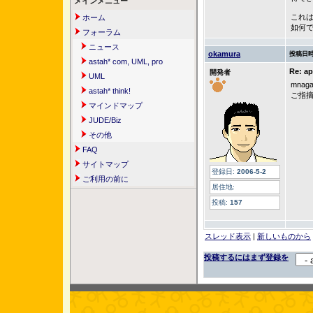
メインメニュー
これは
ホーム
如何で
フォーラム
ニュース
okamura
投稿日時
astah* com, UML, pro
Re:
開発者
UML
mna
astah* think!
ご指
マインドマップ
JUDE/Biz
その他
FAQ
サイトマップ
登録日:
2006-5-2
ご利用の前に
居住地:
投稿:
157
スレッド表示
|
新しいものから
投稿するにはまず登録を