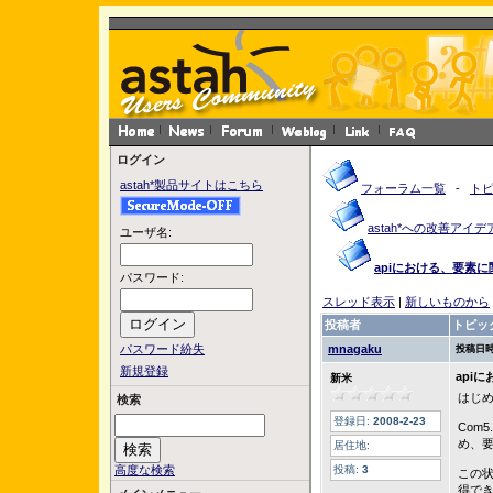
ログイン
astah*製品サイトはこちら
フォーラム一覧
-
ト
astah*への改善アイデ
ユーザ名:
apiにおける、要素
パスワード:
スレッド表示
|
新しいものから
投稿者
トピッ
パスワード紛失
mnagaku
投稿日時
新規登録
api
新米
はじ
検索
登録日:
2008-2-23
Com
め、要
居住地:
高度な検索
投稿:
3
この状
得で