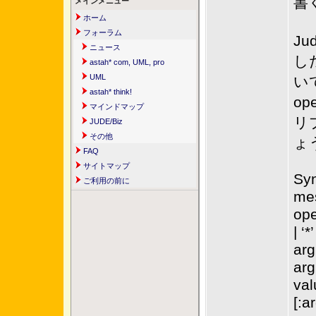
書
メインメニュー
ホーム
フォーラム
J
ニュース
し
astah* com, UML, pro
UML
い
astah* think!
o
マインドマップ
リ
JUDE/Biz
その他
ょ
FAQ
サイトマップ
Syn
ご利用の前に
mes
ope
| ‘*’
arg
arg
val
[:a