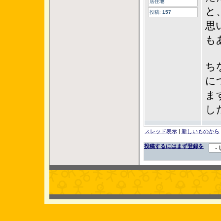
居住地:
と
投稿:
157
思
もあ
ち
に
ま
し
スレッド表示
|
新しいものから
投稿するにはまず登録を