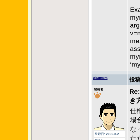
Exa
mym
arg
v=m
mes
ass
mym
‘my
okamura
投稿
開発者
R
き
仕
場合
な
登録日:
2006-5-2
た