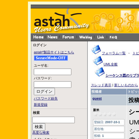
ログイン
astah*製品サイトはこちら
フォーラム一覧
-
ト
UML全般
ユーザ名:
シーケンス図のリプ
パスワード:
スレッド表示
|
新しいものから
投稿者
トピッ
パスワード紛失
guest
投稿
新規登録
新米
シ
検索
U
登録日:
2007-10-1
居住地:
シ
高度な検索
投稿:
1