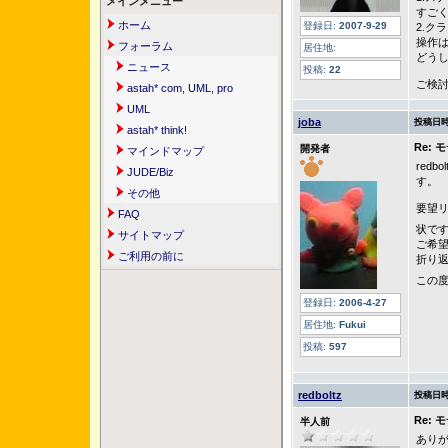
メインメニュー
すご
ホーム
登録日:
2007-9-29
2.ク
操作
フォーラム
居住地:
どう
ニュース
投稿:
22
ご検
astah* com, UML, pro
UML
joba
投稿日時
astah* think!
Re:
開発者
マインドマップ
red
JUDE/Biz
す。
その他
要望
FAQ
状で
サイトマップ
ご希
ご利用の前に
折り
この
登録日:
2006-4-27
居住地:
Fukui
投稿:
597
redboltz
投稿日時
Re:
半人前
あり