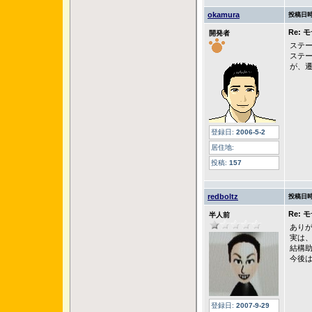
okamura
投稿日時
Re:
開発者
ステ
ステー
が、
登録日:
2006-5-2
居住地:
投稿:
157
redboltz
投稿日時
Re:
半人前
あり
実は
結構
今後
登録日:
2007-9-29