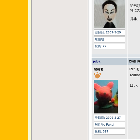
矩形
特に
是非
登録日:
2007-9-29
居住地:
投稿:
22
joba
投稿日時
Re:
開発者
red
はい
登録日:
2006-4-27
居住地:
Fukui
投稿:
597