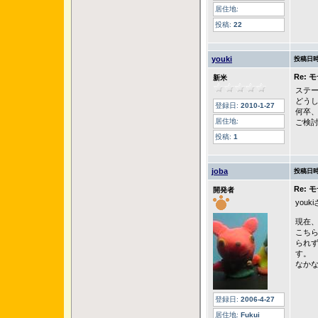
居住地:
投稿:
22
youki
投稿日時
Re:
新米
ステ
どう
登録日:
2010-1-27
何卒
居住地:
ご検
投稿:
1
joba
投稿日時
Re:
開発者
you
現在
こち
られ
す。
なか
登録日:
2006-4-27
居住地:
Fukui