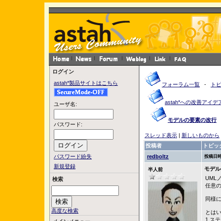
ログイン
astah*製品サイトはこちら
フォーラム一覧
-
ト
astah*への改善アイデ
ユーザ名:
モデルの要素の改行
パスワード:
スレッド表示
|
新しいものから
投稿者
トピッ
パスワード紛失
redboltz
投稿日時
新規登録
モデル
半人前
UML
検索
任意
同様
高度な検索
とは
1.ステ