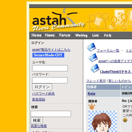
ログイン
astah*製品サイトはこちら
フォーラム一覧
-
ト
astah*への改善アイデ
ユーザ名:
[Jude/Think!]
パスワード:
スレッド表示
|
新しいものから
投稿者
トピッ
パスワード紛失
Kota
投稿日時
新規登録
Re: 
開発者
OKで
検索
要望
この
高度な検索