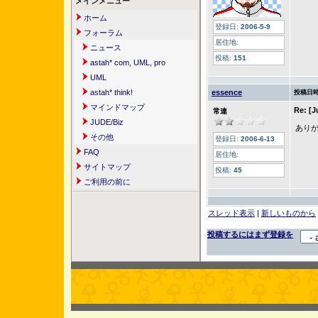
メインメニュー
ホーム
登録日:
2006-5-9
フォーラム
居住地:
ニュース
投稿:
151
astah* com, UML, pro
UML
astah* think!
essence
投稿日時
マインドマップ
Re: 
常連
JUDE/Biz
あり
その他
登録日:
2006-6-13
FAQ
居住地:
サイトマップ
投稿:
45
ご利用の前に
スレッド表示
|
新しいものから
投稿するにはまず登録を