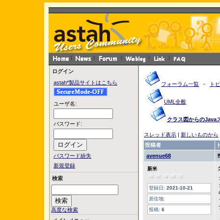
ログイン
astah*製品サイトはこちら
フォーラム一覧
-
ト
UML全般
ユーザ名:
クラス図からのJav
パスワード:
スレッド表示
|
新しいものから
投稿者
パスワード紛失
avenue68
新規登録
新米
検索
登録日:
2021-10-21
居住地:
高度な検索
投稿:
6