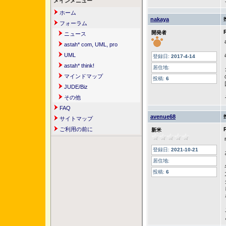
メインメニュー
ホーム
nakaya
フォーラム
開発者
ニュース
astah* com, UML, pro
UML
登録日:
2017-4-14
astah* think!
居住地:
マインドマップ
投稿:
6
JUDE/Biz
その他
FAQ
avenue68
サイトマップ
ご利用の前に
新米
登録日:
2021-10-21
居住地:
投稿:
6