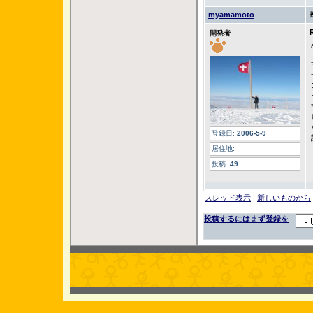
myamamoto
開発者
登録日:
2006-5-9
居住地:
投稿:
49
スレッド表示
|
新しいものから
投稿するにはまず登録を