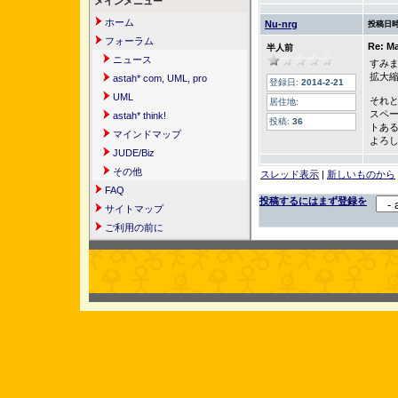
メインメニュー
ホーム
Nu-nrg
投稿日時
フォーラム
Re:
半人前
ニュース
すみ
拡大
astah* com, UML, pro
登録日:
2014-2-21
UML
それと、
居住地:
スペ
astah* think!
投稿:
36
トあ
マインドマップ
よろ
JUDE/Biz
その他
スレッド表示
|
新しいものから
FAQ
投稿するにはまず登録を
サイトマップ
ご利用の前に