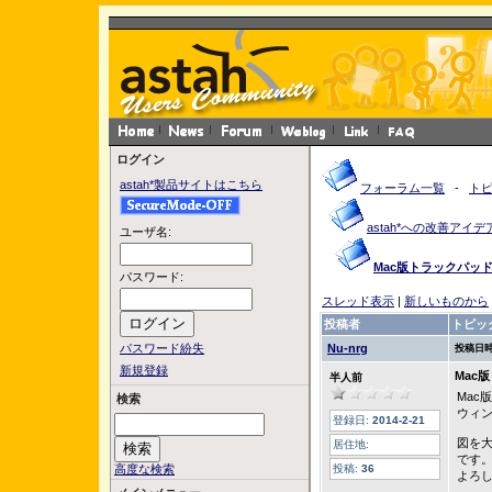
ログイン
astah*製品サイトはこちら
フォーラム一覧
-
ト
astah*への改善アイデ
ユーザ名:
Mac版トラックパッ
パスワード:
スレッド表示
|
新しいものから
投稿者
トピッ
パスワード紛失
Nu-nrg
投稿日時
新規登録
Mac
半人前
Mac
検索
ウィ
登録日:
2014-2-21
図を
居住地:
です
高度な検索
投稿:
36
よろ