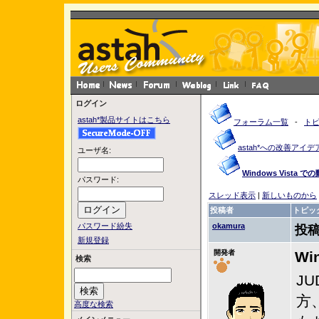
ログイン
astah*製品サイトはこちら
フォーラム一覧
-
ト
astah*への改善アイデ
ユーザ名:
Windows Vista で
パスワード:
スレッド表示
|
新しいものから
投稿者
トピッ
パスワード紛失
okamura
投稿
新規登録
開発者
Wi
検索
JU
方
高度な検索