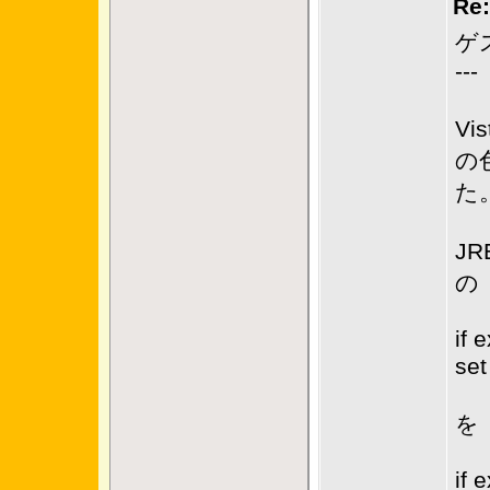
Re
ゲ
---
Vi
の
た
JR
の
if 
se
を
if 