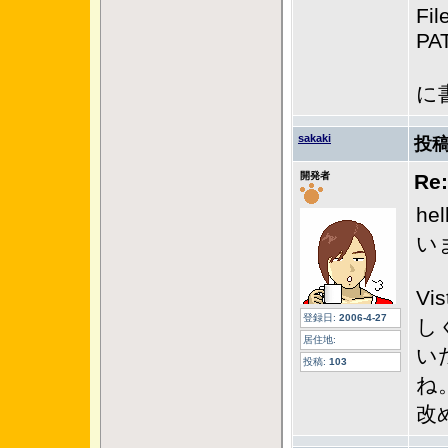
Fil
PAT
に
sakaki
投稿
開発者
Re
h
い
Vi
登録日:
2006-4-27
し
居住地:
い
投稿:
103
ね
改