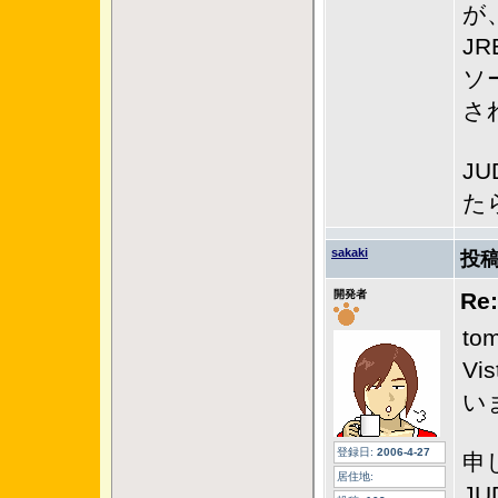
が
J
ソ
さ
J
た
sakaki
投稿
開発者
Re
t
V
い
登録日:
2006-4-27
申
居住地:
J