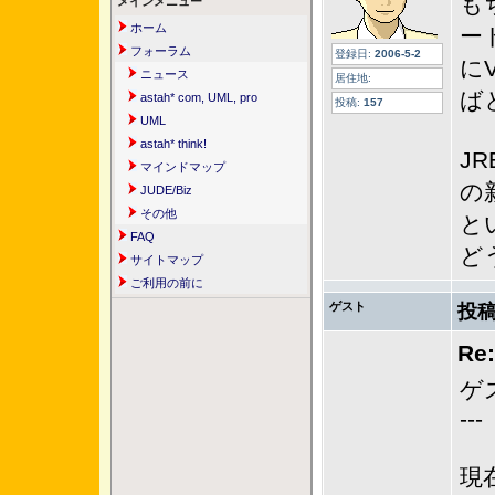
も
メインメニュー
ホーム
ー
フォーラム
登録日:
2006-5-2
に
ニュース
居住地:
ば
astah* com, UML, pro
投稿:
157
UML
astah* think!
J
マインドマップ
の
JUDE/Biz
その他
と
FAQ
ど
サイトマップ
ご利用の前に
ゲスト
投稿
Re
ゲ
---
現