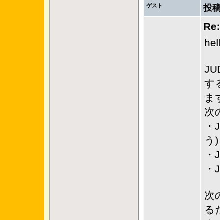
ゲスト
投稿
Re
h
JU
す
ま
次
・J
う)
・J
・J
次の
る