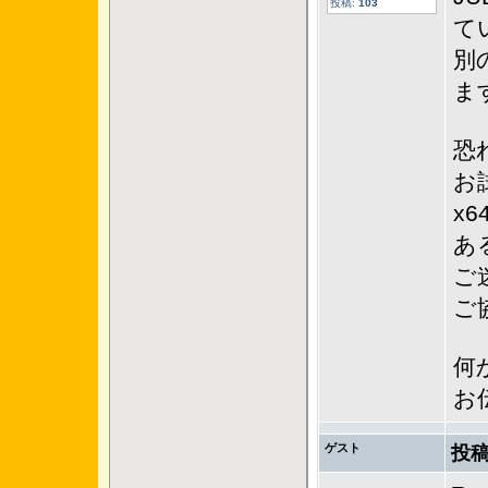
投稿:
103
て
別
ま
恐
お
x
あ
ご
ご
何
お
ゲスト
投稿