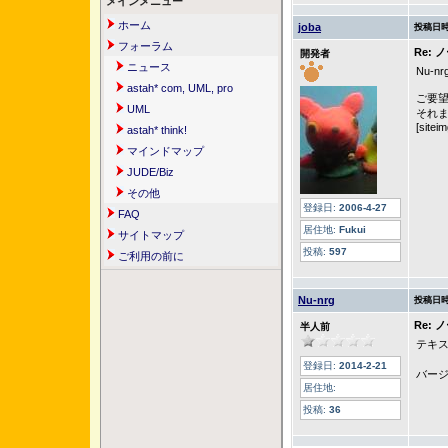
メインメニュー
ホーム
joba
投稿日時
フォーラム
Re:
開発者
ニュース
Nu-n
astah* com, UML, pro
ご要
UML
それま
[sitei
astah* think!
マインドマップ
JUDE/Biz
その他
登録日:
2006-4-27
FAQ
居住地:
Fukui
サイトマップ
投稿:
597
ご利用の前に
Nu-nrg
投稿日時
Re:
半人前
テキ
登録日:
2014-2-21
バー
居住地:
投稿:
36