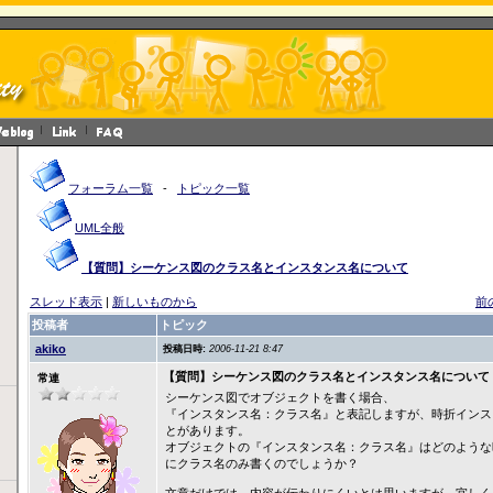
フォーラム一覧
-
トピック一覧
UML全般
【質問】シーケンス図のクラス名とインスタンス名について
スレッド表示
|
新しいものから
前
投稿者
トピック
akiko
投稿日時:
2006-11-21 8:47
【質問】シーケンス図のクラス名とインスタンス名について
常連
シーケンス図でオブジェクトを書く場合、
『インスタンス名：クラス名』と表記しますが、時折インス
とがあります。
オブジェクトの『インスタンス名：クラス名』はどのような
にクラス名のみ書くのでしょうか？