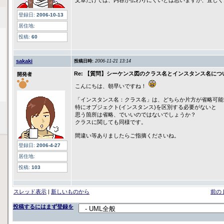
文章だけでは、内容が伝わりにくいとは思いますが、宜しく
登録日:
2006-10-13
居住地:
投稿:
60
sakaki
投稿日時:
2006-11-21 13:14
Re: 【質問】シーケンス図のクラス名とインスタンス名につ
開発者
こんにちは、朝早いですね！
「インスタンス名：クラス名」は、どちらか片方が省略可能
特にオブジェクト(インスタンス)を区別する必要がないと
思う箇所は省略、でいいのではないでしょうか？
クラスに関しても同様です。
間違い等ありましたらご指摘くださいね。
登録日:
2006-4-27
居住地:
投稿:
103
スレッド表示
|
新しいものから
前の
投稿するにはまず登録を