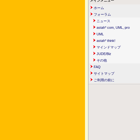
メインメニュー
ホーム
フォーラム
ニュース
astah* com, UML, pro
UML
astah* think!
マインドマップ
JUDE/Biz
その他
FAQ
サイトマップ
ご利用の前に