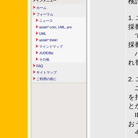
検
メインメニュー
ホーム
フォーラム
1
ニュース
採
astah* com, UML, pro
UML
で
astah* think!
採
マインドマップ
パ
JUDE/Biz
その他
れ
FAQ
サイトマップ
2
ご利用の前に
ユ
を
と
I
お
今