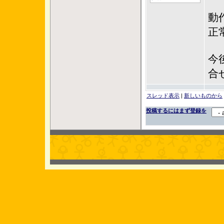
動
正
今
合
スレッド表示
|
新しいものから
投稿するにはまず登録を