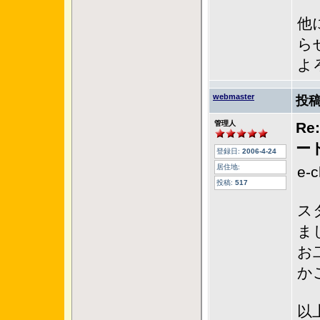
他
ら
よ
webmaster
投稿
管理人
Re
ー
登録日:
2006-4-24
居住地:
e-
投稿:
517
ス
ま
お
か
以