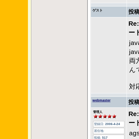
ゲスト
投稿
Re
ー
jav
jav
両
ん
対
webmaster
投稿
管理人
Re
ー
登録日:
2006-4-24
居住地:
ag
投稿:
517