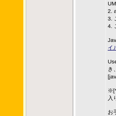
UM
2.
3.
4
J
イ
Use
き
[
※[
入
お