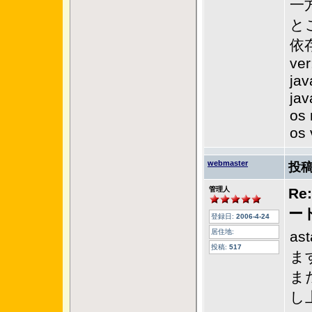
一
と
依
ver
jav
jav
os
os 
webmaster
投稿
管理人
Re
ー
登録日:
2006-4-24
居住地:
a
投稿:
517
ま
ま
し