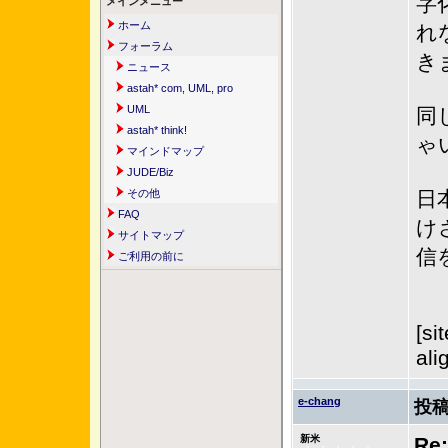
字
メインメニュー
ホーム
れ
フォーラム
き
ニュース
astah* com, UML, pro
UML
同
astah* think!
ゃ
マインドマップ
JUDE/Biz
その他
日
FAQ
け
サイトマップ
信
ご利用の前に
[si
ali
e-chang
投稿
新米
Re