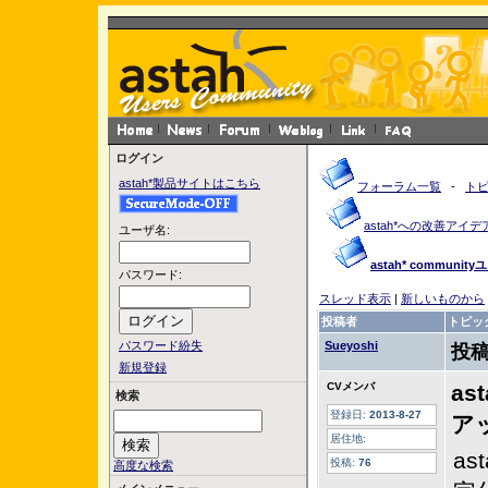
ログイン
astah*製品サイトはこちら
フォーラム一覧
-
ト
astah*への改善アイデ
ユーザ名:
astah* commu
パスワード:
スレッド表示
|
新しいものから
投稿者
トピッ
パスワード紛失
Sueyoshi
投稿
新規登録
CVメンバ
as
検索
登録日:
2013-8-27
ア
居住地:
as
投稿:
76
高度な検索