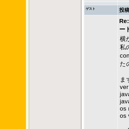
ゲスト
投稿
Re
ー
横
私
c
た
ま
ver
jav
jav
os
os 