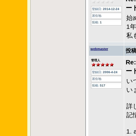
ー
登録日:
2014-12-24
居住地:
始
投稿:
1
1
私
webmaster
投稿
管理人
Re
ー
登録日:
2006-4-24
居住地:
い
投稿:
517
い
詳
記
1.