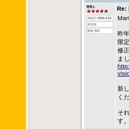
管理人
Re
Ma
登録日:
2006-4-24
居住地:
投稿:
517
昨
限
修正
ま
http
visi
新
く
それ
す