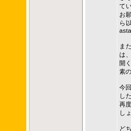
て
お
ら
asta
ま
は
開
素
今回
し
再
し
ど