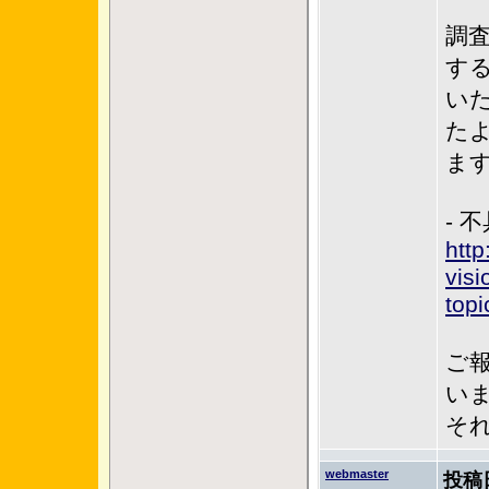
調
す
い
た
ま
- 
http
vis
top
ご
い
それ
webmaster
投稿