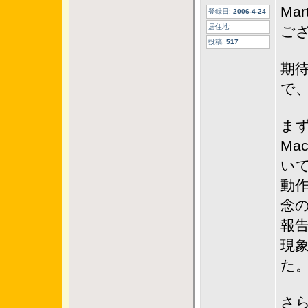
Ma
登録日:
2006-4-24
居住地:
ご
投稿:
517
期
で
ま
Ma
い
動
念
報
現
た
さ