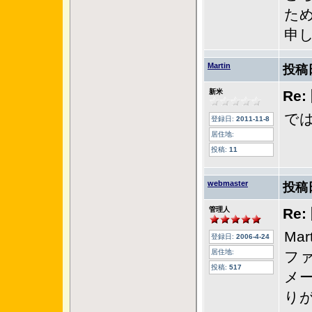
た
申
Martin
投稿
新米
Re
で
登録日:
2011-11-8
居住地:
投稿:
11
webmaster
投稿
管理人
Re
Ma
登録日:
2006-4-24
居住地:
フ
投稿:
517
メ
り