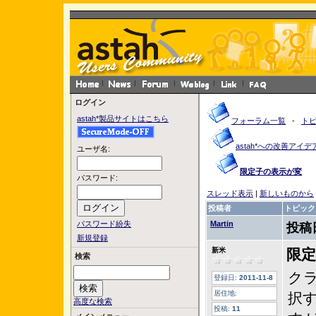
ログイン
astah*製品サイトはこちら
フォーラム一覧
-
ト
astah*への改善アイデ
ユーザ名:
限定子の表示が変
パスワード:
スレッド表示
|
新しいものから
投稿者
トピック
パスワード紛失
Martin
投稿
新規登録
新米
限
検索
ク
登録日:
2011-11-8
居住地:
択
高度な検索
投稿:
11