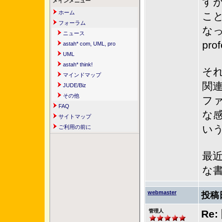
す
メインメニュー
ホーム
こ
フォーラム
な
ニュース
pr
astah* com, UML, pro
UML
astah* think!
それ
マインドマップ
関
JUDE/Biz
その他
フ
FAQ
な
サイトマップ
い
ご利用の前に
最
な
webmaster
投稿
管理人
Re