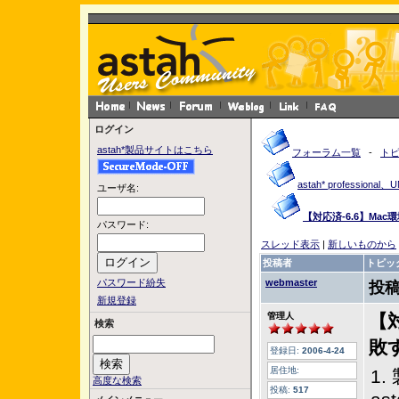
ログイン
astah*製品サイトはこちら
フォーラム一覧
-
ト
astah* profession
ユーザ名:
【対応済-6.6】Ma
パスワード:
スレッド表示
|
新しいものから
投稿者
トピッ
パスワード紛失
webmaster
投稿
新規登録
管理人
【
検索
敗
登録日:
2006-4-24
居住地:
1
高度な検索
投稿:
517