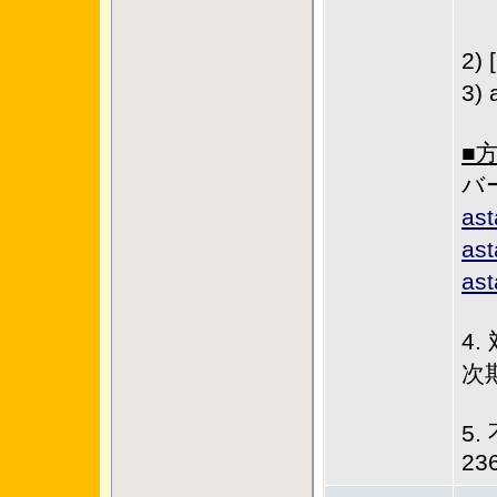
2
3)
■
バ
as
as
as
4.
次
5.
23