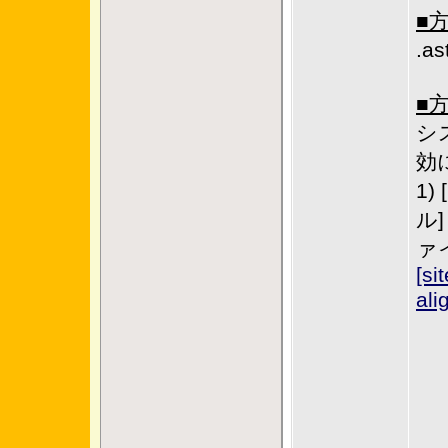
■
.a
■
シ
効
1)
ル
ァ
[si
ali