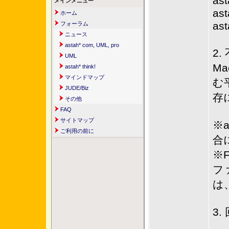
ast
メインメニュー
ast
ホーム
ast
フォーラム
ニュース
astah* com, UML, pro
2
UML
M
astah* think!
マインドマップ
む
JUDE/Biz
存
その他
FAQ
サイトマップ
※
ご利用の前に
合
※F
フ
は
3.