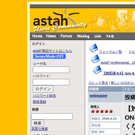
ログイン
astah*製品サイトはこちら
フォーラム一覧
-
ト
astah* profession
ユーザ名:
【対応済-6.5】(p
パスワード:
スレッド表示
|
新しいものから
投稿者
トピッ
パスワード紛失
webmaster
投稿
新規登録
管理人
【対
検索
O
登録日:
2006-4-24
く
居住地:
高度な検索
投稿:
517