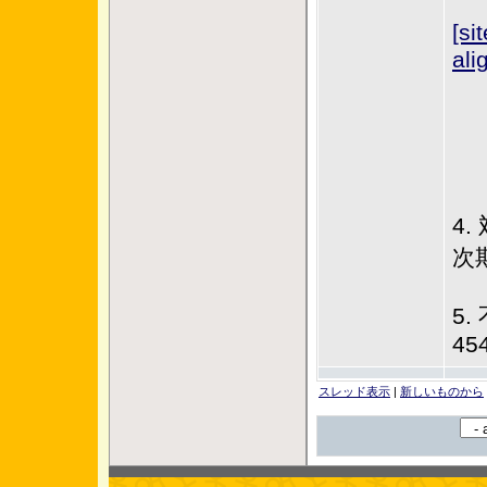
[si
ali
4.
次
5.
45
スレッド表示
|
新しいものから