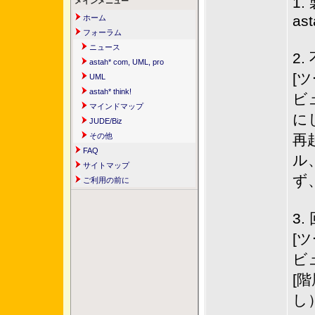
1
メインメニュー
ast
ホーム
フォーラム
ニュース
2
astah* com, UML, pro
[
UML
astah* think!
ビ
マインドマップ
に
JUDE/Biz
その他
再
FAQ
ル
サイトマップ
ず
ご利用の前に
3.
[
ビ
[
し