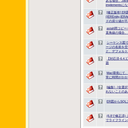
ある場合、Ja
implements
[修正版有] E
(IEREntity,IE
ドの戻り値が不
astah間コ
直角線の場合、
シーケンス図でC
ージの名前を空
と、デフォルト
【対応済-6.4
題
Mac環境にて、as
常に時間がかか
[編集] - [
れないことのあ
ER図からSQ
(6.8で修正
でライフライン