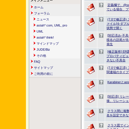
メインメニュー
定義欄で、@s
ホーム
ている場合、プ
フォーラム
ニュース
(7.0で修正済
ァイル]をダブ
astah* com, UML, pro
状態で開く
UML
[対応済み-不具
astah* think!
様名の語尾が非
マインドマップ
発生
JUDE/Biz
[修正版有] 
その他
プロパティビュ
きない不具合
FAQ
サイトマップ
(7.0で修正
関連端のタイプ
ご利用の前に
Karabiner
[対応済] リ
後、リレーショ
クラス間に複
名を設定できな
クラス図でイ