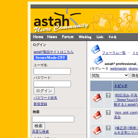
ログイン
astah*製品サイトはこちら
フォーラム一覧
-
ト
astah* professi
ユーザ名:
(モデレータ :
webmaster
,
okamu
パスワード:
トピック
[対応済み-不具合
パスワード紛失
「BetterTo
新規登録
動するとasta
検索
(pro, uml
具合
(修正済) [
高度な検索
ルを正常にリバ