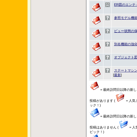
ER図のエンテ
参照モデル機
ビュー状態の
別名機能の強
オブジェクト
ステートマシン図にお
[
最新
]
= 最終訪問日以降の新し
投稿があります (
= 人気
ック！)
= 最終訪問日以降の新し
投稿はありません (
= 人
ピック！)