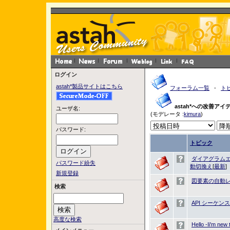
ログイン
astah*製品サイトはこちら
フォーラム一覧
-
ト
astah*への改善アイ
ユーザ名:
(モデレータ :
kimura
)
パスワード:
トピック
ダイアグラム
パスワード紛失
動切換え
[
最新
]
新規登録
図要素の自動
検索
API シーケ
高度な検索
Hello -Ii'm new t