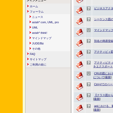
メインメニュー
ホーム
ビジネスアク
フォーラム
ニュース
シーケンス図
astah* com, UML, pro
UML
マインドマップ
astah* think!
マインドマップ
別名の簡易登
JUDE/Biz
その他
アクティビィ
FAQ
サイトマップ
アクティビテ
ご利用の前に
をエクスポート
CRUD図にお
について
[
最新
]
Ctrl+Vでの
【クラス図から
[
最新
]
apiにおける
[
最新
]