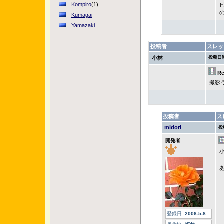
Kompiro
(1)
Kumagai
Yamazaki
投稿者
スレッ
小林
投稿日
R
撮影
投稿者
ス
midori
投
開発者
登録日:
2006-5-8