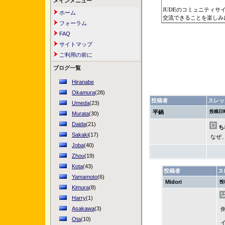
メインメニュー
JUDEのコミュニティ
ホーム
交流できることを楽しみ
フォーラム
FAQ
サイトマップ
ご利用の前に
ブログ一覧
Hiranabe
Okamura
(28)
投稿者
スレッ
Umeda
(23)
平鍋
投稿日
Murata
(30)
Daida
(21)
ち
Sakaki
(17)
なぜ
Joba
(40)
Zhou
(19)
Kota
(43)
投稿者
ス
Yamamoto
(6)
Midori
投
Kimura
(8)
Harry
(1)
Asakawa
(3)
Ota
(10)