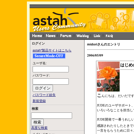
ログイン
midoriさんのエントリ
astah*製品サイトはこちら
2006/05/09
ユーザ名:
はじめ
パスワード:
こ
パスワード紛失
んにちは、だいだで
新規登録
JUDEのユーザサポー
検索
いろいろなことを担当し
JUDE開発で一番うれ
感謝されたりしたときで
高度な検索
一言をもらうために日々