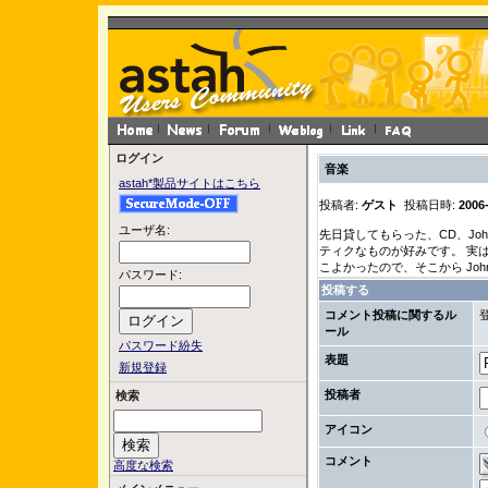
ログイン
音楽
astah*製品サイトはこちら
投稿者:
ゲスト
投稿日時:
2006-
ユーザ名:
先日貸してもらった、CD、John 
ティクなものが好みです。 実は、Her
こよかったので、そこから Joh
パスワード:
投稿する
コメント投稿に関するル
ール
パスワード紛失
表題
新規登録
投稿者
検索
アイコン
コメント
高度な検索