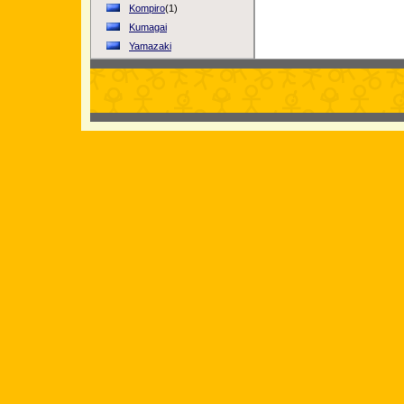
Kompiro
(1)
Kumagai
Yamazaki