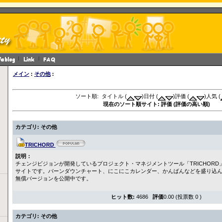
メイン
:
その他
:
ソート順: タイトル (
)日付 (
)評価 (
)人気 (
現在のソート順サイト: 評価 (評価の高い順)
カテゴリ: その他
TRICHORD
説明：
チェンジビジョンが開発しているプロジェクト・マネジメントツール「TRICHORD
サイトです。バーンダウンチャート、にこにこカレンダー、かんばんなどを盛り込
無償バージョンを公開中です。
ヒット数:
4686
評価
0.00 (投票数 0 )
カテゴリ: その他