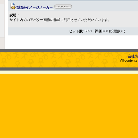
似顔絵イメージメーカー
説明：
サイト内でのアバター画像の作成に利用させていただいています。
ヒット数:
5391
評価
0.00 (投票数 0 )
会社情
All content