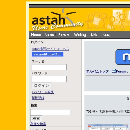
ログイン
astah*製品サイトはこちら
ユーザ名:
アルバムトップ
:
Forum
:
パスワード:
パスワード紛失
新規登録
並
検索
701 番～ 710 番を表示 (全 722
高度な検索