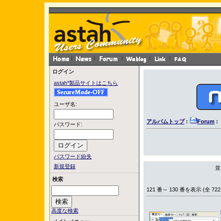
ログイン
astah*製品サイトはこちら
ユーザ名:
アルバムトップ
:
Forum
:
パスワード:
パスワード紛失
新規登録
並
検索
121 番～ 130 番を表示 (全 722
高度な検索